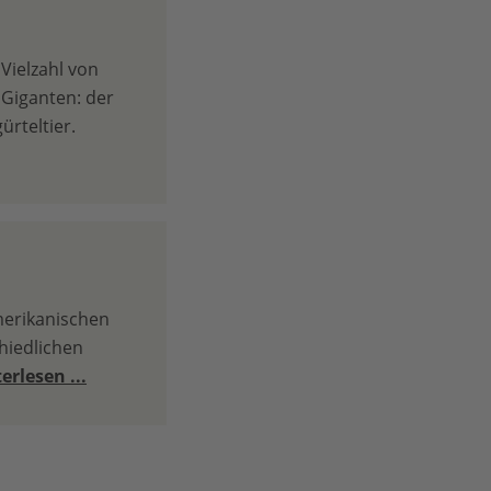
Vielzahl von
 Giganten: der
rteltier.
merikanischen
hiedlichen
erlesen ...