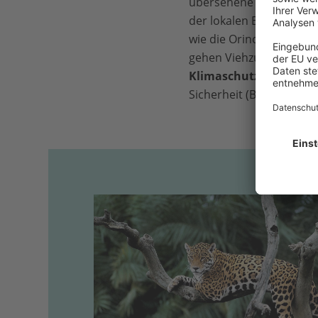
übersehene und untersc
der lokalen Bevölkerung
wie die Orinoquia zu sc
gehen Viehzucht und de
Klimaschutzinitiative (
Sicherheit (BMU) förder