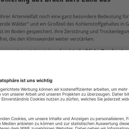
rer Artenvielfalt noch eine ganz besondere Bedeutung für 
ende Wälder” und ein Großteil des Kohlenstoffgehaltes in 
t im Boden gespeichert. Ihre Zerstörung und Trockenlegun
frei, die den Klimawandel weiter verstärken.
rung und somit der
steigende wirtschaftliche Druck
gelten
 Umweltschützer. Denn einerseits müssen
Lebensgrundlag
ne sensiblen Landschaften zerstört
werden. Aus diesem G
gspläne.
WF
erorganisation
Fundación Vida Silvestre Argentina
setzen sich f