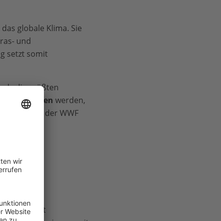
das globale Klima. Sie
Gras- und
g setzt somit
 als die größten
en geschaffen
werden,
rund testet der WWF
ür dieses oft