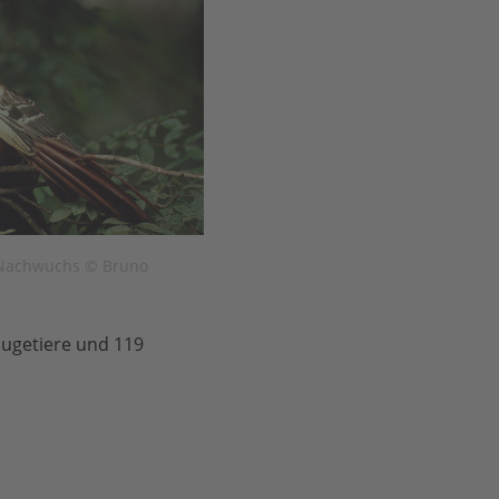
 Nachwuchs © Bruno
äugetiere und 119