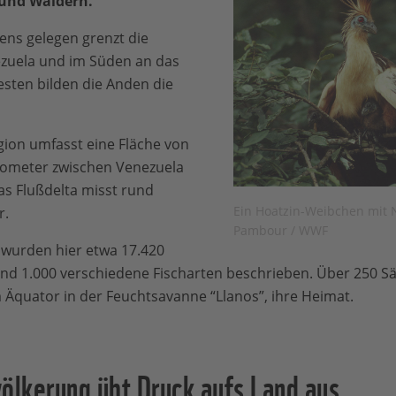
 und Wäldern.
ns gelegen grenzt die
zuela und im Süden an das
ten bilden die Anden die
ion umfasst eine Fläche von
lometer zwischen Venezuela
as Flußdelta misst rund
Ein Hoatzin-Weibchen mit
r.
Pambour / WWF
 wurden hier etwa 17.420
 und 1.000 verschiedene Fischarten beschrieben. Über 250 S
m Äquator in der Feuchtsavanne “Llanos”, ihre Heimat.
lkerung übt Druck aufs Land aus