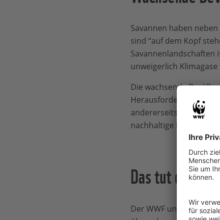
Savannen haben neben ih
sind “auf dem Kopf steh
Savannenlandschaften is
unweigerlich Klimagase 
Die wachsende Bevölke
Herausforderungen für
andererseits dürfen
kei
nachhaltige Landnutzun
Das tut der W
Der WWF und die Partn