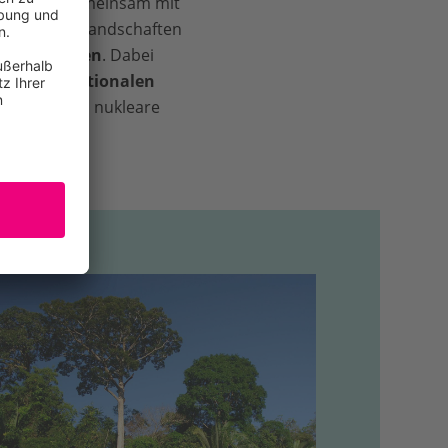
 der WWF gemeinsam mit
n und Graslandschaften
renaturieren
. Dabei
 der
Internationalen
urschutz und nukleare
undestags.