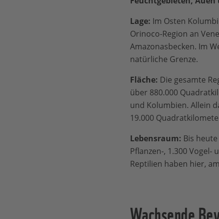
Feuchtgebieten, Auen
Lage:
Im Osten Kolumbie
Orinoco-Region an Vene
Amazonasbecken. Im Wes
natürliche Grenze.
Fläche:
Die gesamte Reg
über 880.000 Quadratki
und Kolumbien. Allein d
19.000 Quadratkilomete
Lebensraum:
Bis heute
Pflanzen-, 1.300 Vogel-
Reptilien haben hier, a
Wachsende Bevö