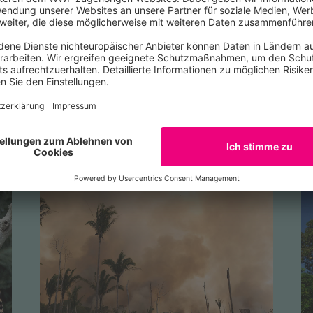
hätzte Ökosystem ein. Im Rahmen eines Projekts arbeitet
 in
Kolumbien
,
Paraguay
und
Argentinien
daran, Savanne
hützen, nachhaltig zu bewirtschaften und wo erforderlich zu
r Schutz der
Artenvielfalt
Hand in Hand. Das Projekt ist Teil
IKI)
. Das Bundesministerium für Umwelt, Klimaschutz, Nat
t die Initiative aufgrund eines Beschlusses des Deutschen B