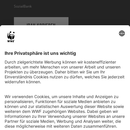
SozialBank
IBAN KOPIEREN
QR-CODE FÜR BANKING-APP
WWF Deutschland
Reinhardtstr. 18
10117 Berlin
Tel.: 030-311 777 700
Ihre Spende kann steuerlich geltend gemacht werden
Registriert als Stiftung WWF Deutschland, Senatsverwaltung für
Justiz Berlin, Az: 3416/976/2
Umsatzsteuer-Identifikationsnummer: DE 114236103