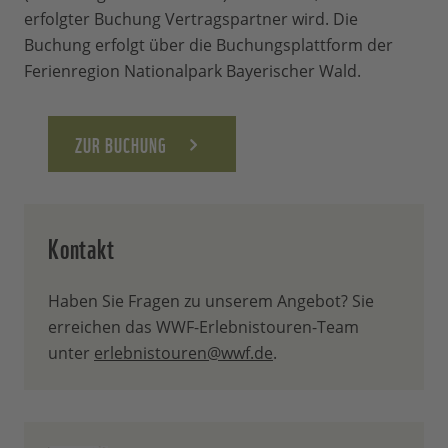
trittsicher und ausdauernd sind.
mitbringen. Es wird eine Pause sowie
erfolgter Buchung Vertragspartner wird. Die
mehrere Zwischenstopps geben.
Buchung erfolgt über die Buchungsplattform der
Festes
Schuhwerk
Ferienregion Nationalpark Bayerischer Wald.
Dem Wetter entsprechende
Bekleidung
Stirnlampe
ZUR BUCHUNG
Bitte beachten:
Die Mitnahme von Hunden ist auf dieser
Kontakt
Tour leider
nicht
möglich.
Haben Sie Fragen zu unserem Angebot? Sie
erreichen das WWF-Erlebnistouren-Team
unter
erlebnistouren@wwf.de
.