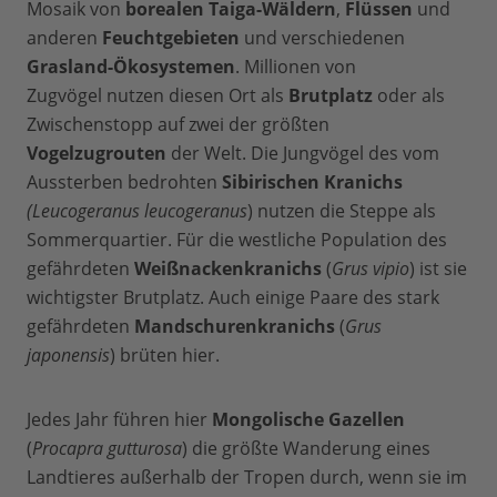
Mosaik von
borealen Taiga-Wäldern
,
Flüssen
und
anderen
Feuchtgebieten
und verschiedenen
Grasland-Ökosystemen
. Millionen von
Zugvögel nutzen diesen Ort als
Brutplatz
oder als
Zwischenstopp auf zwei der größten
Vogelzugrouten
der Welt. Die Jungvögel des vom
Aussterben bedrohten
Sibirischen Kranichs
(Leucogeranus leucogeranus
) nutzen die Steppe als
Sommerquartier. Für die westliche Population des
gefährdeten
Weißnackenkranichs
(
Grus vipio
) ist sie
wichtigster Brutplatz. Auch einige Paare des stark
gefährdeten
Mandschurenkranichs
(
Grus
japonensis
) brüten hier.
Jedes Jahr führen hier
Mongolische Gazellen
(
Procapra gutturosa
) die größte Wanderung eines
Landtieres außerhalb der Tropen durch, wenn sie im