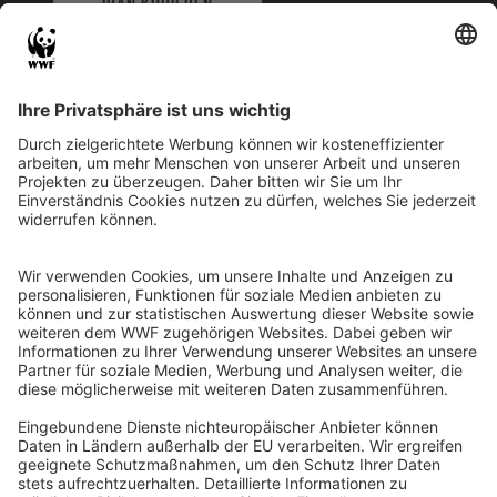
IBAN KOPIEREN
QR-CODE FÜR BANKING-APP
WWF Deutschland
Reinhardtstr. 18
10117 Berlin
Tel.: 030-311 777 700
Ihre Spende kann steuerlich geltend gemacht werden
Registriert als Stiftung WWF Deutschland, Senatsverwaltung für
Justiz Berlin, Az: 3416/976/2
Umsatzsteuer-Identifikationsnummer: DE 114236103
Freistellungsbescheid: Als gemeinnützige Körperschaft befreit
von der Körperschaftssteuer gem. §5 I 9 KStg. unter der
Steuernummer 27/641/09321