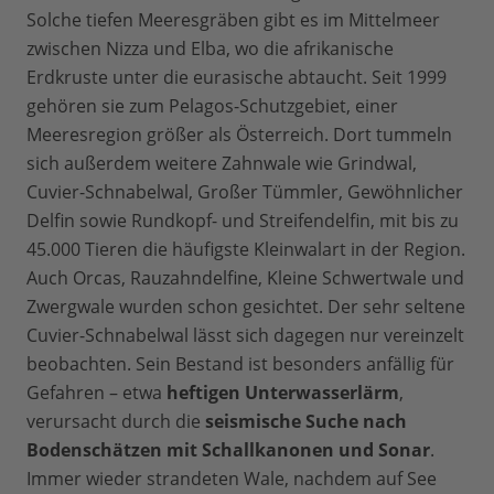
Solche tiefen Meeresgräben gibt es im Mittelmeer
zwischen Nizza und Elba, wo die afrikanische
Erdkruste unter die eurasische abtaucht. Seit 1999
gehören sie zum Pelagos-Schutzgebiet, einer
Meeresregion größer als Österreich. Dort tummeln
sich außerdem weitere Zahnwale wie Grindwal,
Cuvier-Schnabelwal, Großer Tümmler, Gewöhnlicher
Delfin sowie Rundkopf- und Streifendelfin, mit bis zu
45.000 Tieren die häufigste Kleinwalart in der Region.
Auch Orcas, Rauzahndelfine, Kleine Schwertwale und
Zwergwale wurden schon gesichtet. Der sehr seltene
Cuvier-Schnabelwal lässt sich dagegen nur vereinzelt
beobachten. Sein Bestand ist besonders anfällig für
Gefahren – etwa
heftigen Unterwasserlärm
,
verursacht durch die
seismische Suche nach
Bodenschätzen mit Schallkanonen und Sonar
.
Immer wieder strandeten Wale, nachdem auf See