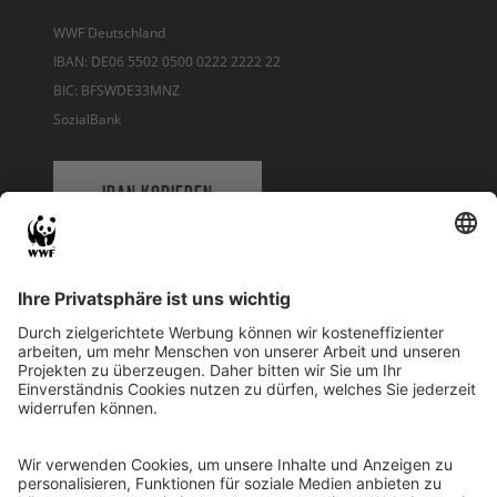
WWF Deutschland
IBAN: DE06 5502 0500 0222 2222 22
BIC: BFSWDE33MNZ
SozialBank
IBAN KOPIEREN
QR-CODE FÜR BANKING-APP
WWF Deutschland
Reinhardtstr. 18
10117 Berlin
Tel.: 030-311 777 700
Ihre Spende kann steuerlich geltend gemacht werden