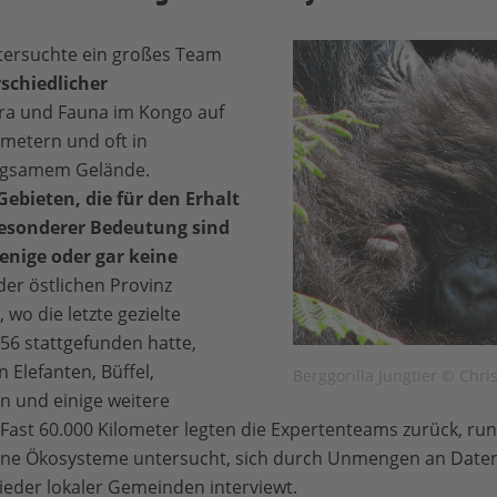
ntersuchte ein großes Team
schiedlicher
ora und Fauna im Kongo auf
metern und oft in
gsamem Gelände.
Gebieten, die für den Erhalt
besonderer Bedeutung sind
enige oder gar keine
der östlichen Provinz
wo die letzte gezielte
56 stattgefunden hatte,
 Elefanten, Büffel,
Berggorilla Jungtier © Chri
 und einige weitere
Fast 60.000 Kilometer legten die Expertenteams zurück, ru
ene Ökosysteme untersucht, sich durch Unmengen an Date
ieder lokaler Gemeinden interviewt.