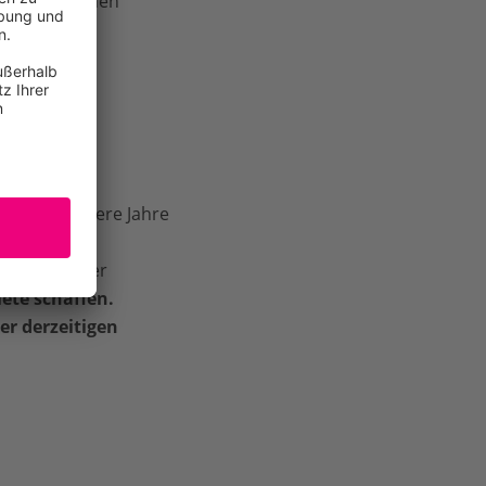
r ausführlichen
nd auf mehrere Jahre
tützung des
ICCN will der
ete schaffen.
r derzeitigen