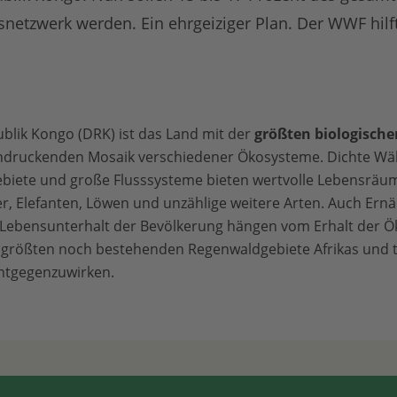
snetzwerk werden. Ein ehrgeiziger Plan. Der WWF hilft
blik Kongo (DRK) ist das Land mit der
größten biologischen
ndruckenden Mosaik verschiedener Ökosysteme. Dichte Wäl
ebiete und große Flusssysteme bieten wertvolle Lebensräume
, Elefanten, Löwen und unzählige weitere Arten. Auch Ern
ebensunterhalt der Bevölkerung hängen vom Erhalt der Ö
 größten noch bestehenden Regenwaldgebiete Afrikas und t
ntgegenzuwirken.