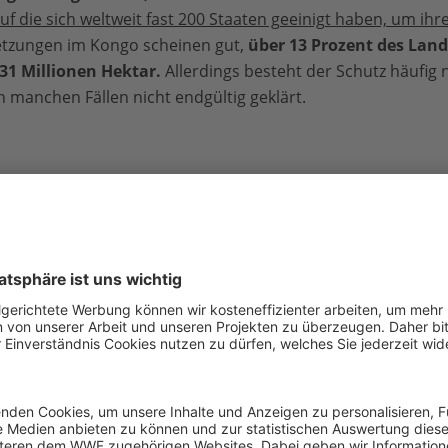
uf die sich weltweit fast 200 Staaten geeinigt haben, um ihre
etzungen im Kongo scheinen gut,
über 13 Prozent des Land
31 Millionen Hektar.
Allerdings besteht der Schutz häufig
in manchen Fällen nicht endgültig geklärt.
außer Kontrolle
rk
war Afrikas erster Nationalpark, der Salonga-Nationalpark
t der Erde. Beide liegen in der Demokratischen Republik 
er bekannten Schutzgebiete
: Meist wurden sie vor Jahrzeh
hen und politischen Bedingungen geschaffen und ohne ausre
zen.
Wo genau verlaufen die Grenzen dieser Schutzgebie
iere leben hier? Welcher Druck lastet heute auf ihnen? U
sein der Bevölkerung?
Solche Fragen klärt der WWF gemei