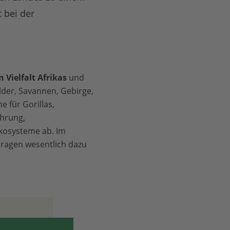
 bei der
 Vielfalt Afrikas
und
der, Savannen, Gebirge,
 für Gorillas,
ährung,
kosysteme ab. Im
ragen wesentlich dazu