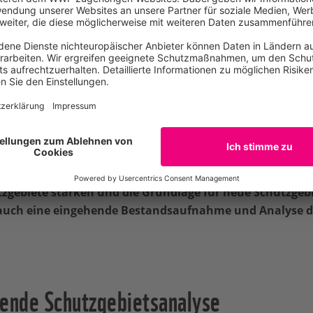
CCN
(Institut Congolais pour la Conservation de la Nature)
in eine
PARAP?
jekt zur Schutzgebietsanalyse, das bereits 2011 startete u
’Appui au Réseau des Aires Protégées
– Programm zur Unters
s. Gemeinsam mit der kongolesischen Naturschutzbehörde 
zgebiete stärken und die Grundlage für neue Schutzgebi
 auch eine eingehende Bestandsaufnahme und Analyse de
ende Schutzgebietsanalyse