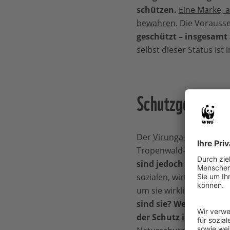
schützen.
Eine Marke, a
bewahren
. Die Vorauss
geschützt – insgesamt 
selbst dieser Status ist 
Schutzgebiete 
Der
Virunga-Nationalpa
Tropenwald-Schutzgebie
sind jedoch die wenig
sozialen, wirtschaftlic
um sie wirklich zu schüt
sind sie? Welche Wildt
der Schutz im Bewusst