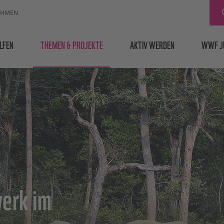
EHMEN
LFEN
THEMEN & PROJEKTE
AKTIV WERDEN
WWF J
erk im