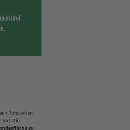
 dem drei
en.
ach Rohstoffen
hmend.
Die
Landesfläche zu