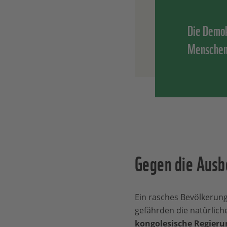
Die Demok
Menschena
Gegen die Ausb
Ein rasches Bevölkerun
gefährden die natürli
kongolesische Regierun