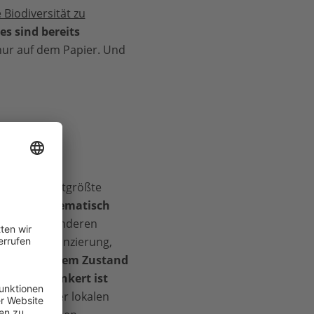
 Biodiversität zu
es sind bereits
 nur auf dem Papier. Und
 ist das drittgrößte
Kongo.
Problematisch
nten unter anderen
ichende Finanzierung,
te? In welchem Zustand
nd wie verankert ist
nsam mit der lokalen