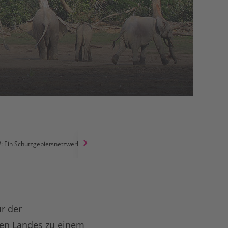
 Ein Schutzgebietsnetzwerk im biologisch vielfältigsten Land Afrikas
r der
ten Landes zu einem