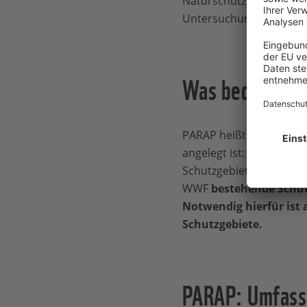
Naturschutzbehörde I
Untersuchung.
Was bedeutet 
PARAP heißt das Großpro
angelegt ist:
Programme d
Schutzgebietsnetzwerke
WWF
bestehende Schut
Notwendig hierfür ist
Schutzgebiete.
PARAP: Umfass