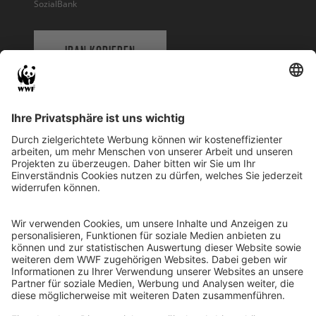
SozialBank
IBAN KOPIEREN
QR-CODE FÜR BANKING-APP
WWF Deutschland
Reinhardtstr. 18
10117 Berlin
Tel.: 030-311 777 700
Ihre Spende kann steuerlich geltend gemacht werden
Registriert als Stiftung WWF Deutschland, Senatsverwaltung für
Justiz Berlin, Az: 3416/976/2
Umsatzsteuer-Identifikationsnummer: DE 114236103
Freistellungsbescheid: Als gemeinnützige Körperschaft befreit