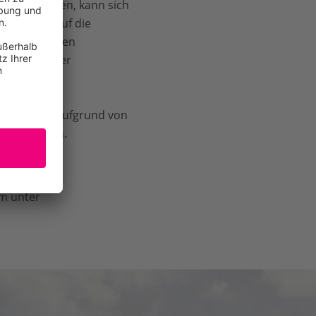
hren können, kann sich
gen sowie auf die
 einschlägigen
le Fassung der
en werden.
Änderungen aufgrund von
rlich werden.
m unter