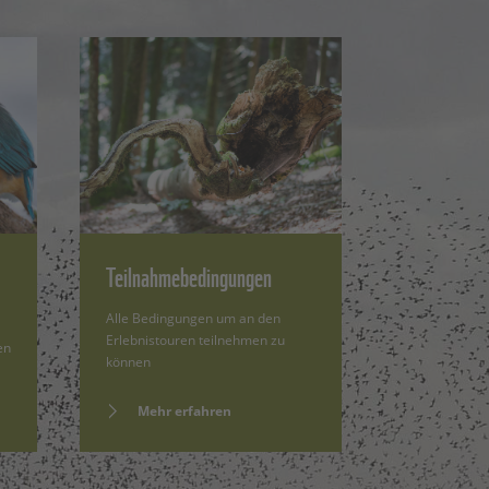
Teilnahmebedingungen
Alle Bedingungen um an den
Erlebnistouren teilnehmen zu
en
können
Mehr erfahren