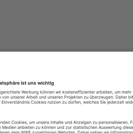
site sind urheberrechtlich geschützt und dürfen nur in de
nahmetatbestände kopiert werden. Jede darüber hinausge
Zustimmung. Die Inhalte unserer Website sind urheberrech
zen der urheberrechtlichen Ausnahmetatbestände kopiert w
 bedarf unserer ausdrücklichen Zustimmung.