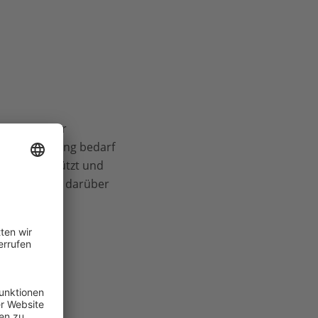
n Grenzen der
hende Nutzung bedarf
tlich geschützt und
erden. Jede darüber