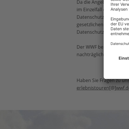
Da die Angebote auf
www
im Einzelfall die Notwe
Datenschutzerklärung er
gesetzlichen Vorschrift
Datenschutzerklärung u
Der WWF behält sich vo
nachträglich erkannten 
Haben Sie Fragen zu un
erlebnistouren[@]wwf.d