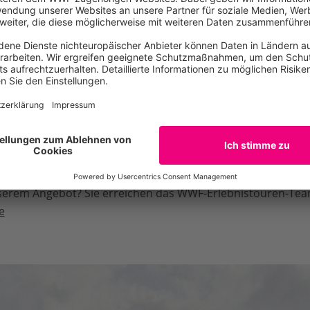
.wwf.de/aktiv-werden/wwf-erlebnistouren
Änderungen erfa
ndigkeit von Neuerungen in Bezug auf die Nutzungsbedingun
geben. Gleiches gilt für jederzeit mögliche Änderungen der
en, die eine Anpassung erfordern können. Die jeweils aktuel
nd -informationen kann jederzeit auf der Website eingeseh
r, diese Nutzungsbedingungen jederzeit zu ändern, wenn 
Regelungslücken oder im Hinblick auf neue Dienste erforde
serem Angebot? Sie erreichen das WWF-Erlebnistouren-Tea
e