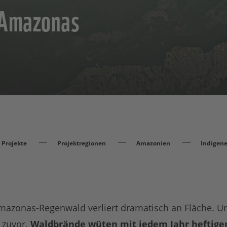
 Amazonas
Projekte
Projektregionen
Amazonien
Indigene
Amazonas-Regenwald verliert dramatisch an Fläche. U
 zuvor.
Waldbrände wüten mit jedem Jahr heftige