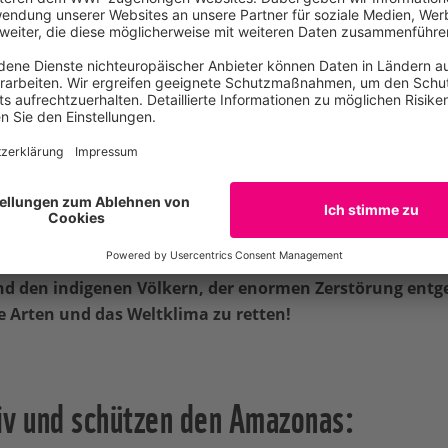
den Regenwald
t der WWF in Amazonien
21 unterschiedliche Schutzgebie
r allem von der engen Zusammenarbeit mit der lokalen Bevö
erika stellt sich der WWF an die Seite der Indigenen, die i
e verteidigen müssen und deren Gebiete so wichtig sind für
 der Amazonas, verlieren die traditionellen Völker ihre Leb
zlichen Süßwasserspeicher und verlieren wir alle eine Arten
d einen wesentlichen Stabilisator unseres Klimas.
d den indigenen Völkern, der enormen Zerstörung entg
 Arten und das Weltklima zu retten!
iv und schützen den Amazonas: