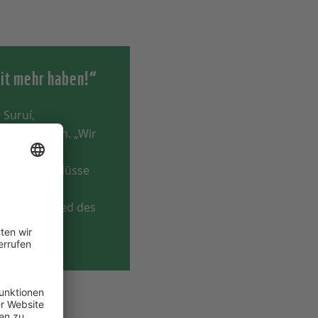
eit mehr haben!“
Suruí,
ltaktivistin. „Wir
mawandel an
rschwinden, Flüsse
t mehr wie
zielles Mitglied des
vo) des WWF