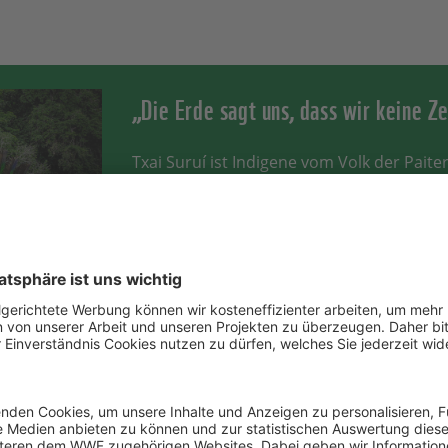
„Die Erde sagt uns, dass wir keine Z
Txai Suruí ist Indigene vom Volk der Paiter 
Häuptlingstochter, Jurastudentin und Umwe
Indigene stehen im Kampf gegen den Kli
vorderster Front“, sagt sie. „Die Tiere ve
sterben und unsere Pflanzen blühen nich
früher.“ Txai Surui ist seit diesem Jahr offi
Beratungsgremiums (conselho deliberati
eu wau wau /
Brasilien.