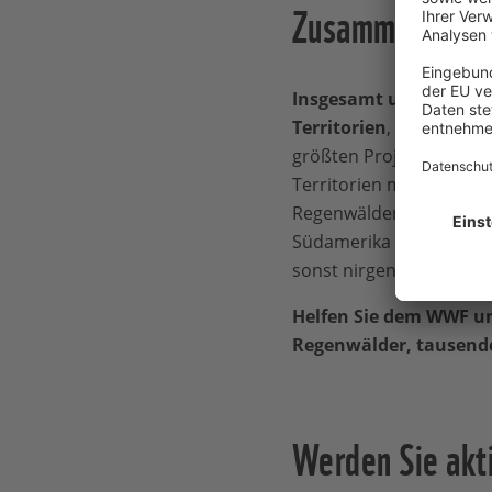
Zusammen für 
Insgesamt unterstütz
Territorien
, geprägt vo
größten Projekt in Südam
Territorien mehr denn j
Regenwälder. Denn stirbt
Südamerika einen unerset
sonst nirgendwo gibt un
Helfen Sie dem WWF un
Regenwälder, tausende
Werden Sie akt