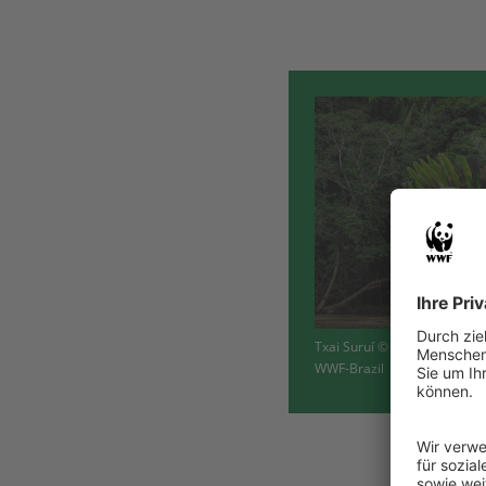
Txai Suruí © Mboakara Uru 
WWF-Brazil