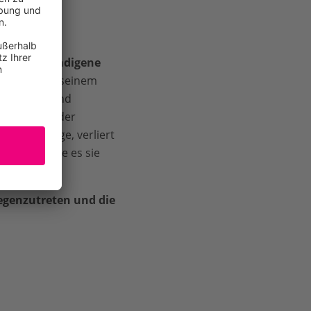
te und 37 Indigene
lkerung. In seinem
hre Rechte und
 den Erhalt der
ensgrundlage, verliert
vielfalt, wie es sie
egenzutreten und die