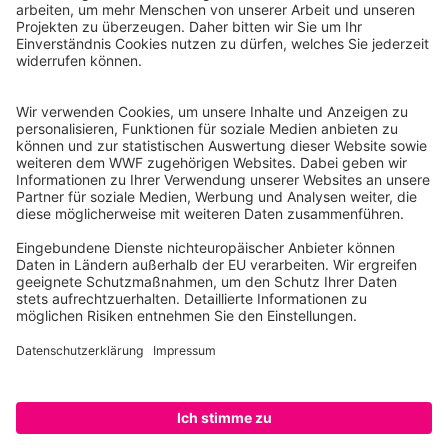
WWF Deutschland
Reinhardtstr. 18
10117 Berlin
Tel.: 030-311 777 700
Ihre Spende kann steuerlich geltend gemacht werden
Registriert als Stiftung WWF Deutschland, Senatsverwaltung für
Justiz Berlin, Az: 3416/976/2
Umsatzsteuer-Identifikationsnummer: DE 114236103
Freistellungsbescheid: Als gemeinnützige Körperschaft befreit
von der Körperschaftssteuer gem. §5 I 9 KStg. unter der
Steuernummer 27/641/09321
© WWF Deutschland 2026