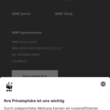
WWF Junior
WWF Shop
WWF-Spendenkonto
WWF Deutschland
IBAN: DE06 5502 0500 0222 2222 22
BIC: BFSWDE33MNZ
SozialBank
IBAN KOPIEREN
QR-CODE FÜR BANKING-APP