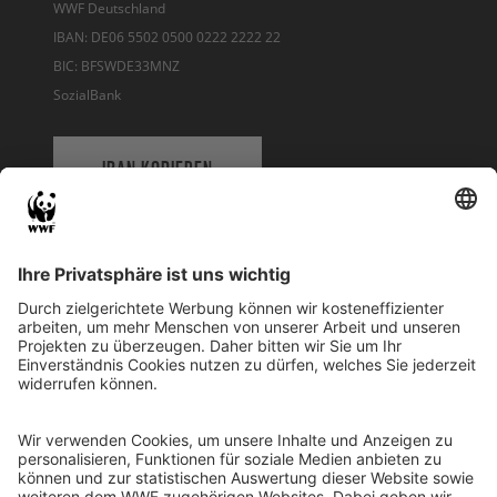
WWF Deutschland
IBAN: DE06 5502 0500 0222 2222 22
BIC: BFSWDE33MNZ
SozialBank
IBAN KOPIEREN
QR-CODE FÜR BANKING-APP
WWF Deutschland
Reinhardtstr. 18
10117 Berlin
Tel.: 030-311 777 700
Ihre Spende kann steuerlich geltend gemacht werden