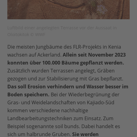
Luftbild einer angelegten Terrasse vor der Aussaat in
Oloitokitok © WWF
Die meisten Jungbäume des FLR-Projekts in Kenia
wachsen auf Ackerland.
Allein seit November 2023
konnten über 100.000 Bäume gepflanzt werden.
Zusätzlich wurden Terrassen angelegt, Gräben
gezogen und zur Stabilisierung mit Gras bepflanzt.
Das soll Erosion verhindern und Wasser besser im
Boden speichern.
Bei der Wiederbegrünung der
Gras- und Weidelandschaften von Kajiado-Süd
kommen verschiedene nachhaltige
Landbearbeitungstechniken zum Einsatz. Zum
Beispiel sogenannte soil bunds. Dabei handelt es
sich um halbrunde Gruben.
Sie werden