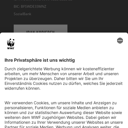
BIC: BFSWDE33MNZ
SozialBank
IBAN KOPIEREN
QR-CODE FÜR BANKING-APP
WWF Deutschland
Reinhardtstr. 18
10117 Berlin
Tel.: 030-311 777 700
Ihre Spende kann steuerlich geltend gemacht werden
Registriert als Stiftung WWF Deutschland, Senatsverwaltung für
Justiz Berlin, Az: 3416/976/2