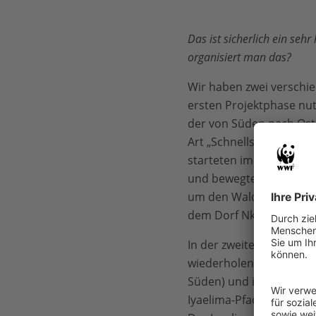
Das ist sicherlich ein seh
organisiert man das?
Wir haben zwei verschie
ersten Projektphase nutz
der von Süden nach Oste
Art „Schnellstraße“ für
starteten im Norden, i
und bewegten uns mit E
um den Wald bis zur süd
dem Dorf Nkomba Dumbe
In der zweiten Phase ko
wiederholen (kein geeign
Süden) und in Mundja (i
Iyaelima-Pfades tief in 