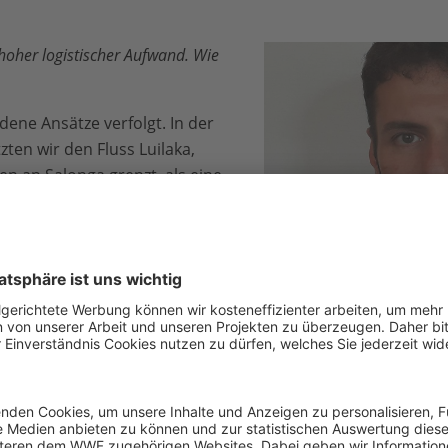
r hoher logistischer Aufwand. Wie
dene Ansätze verfolgt. In der
ten wir den Fluss Luilaka,
n an Salonga grenzt, als eine
 den Zugang zum Park. Wir
n der Gegend um Monkoto,
inbäumen in Richtung Süden,
östlichen Grenze des Blocks,
, zu erforschen.
Mattia Bessone © Mattia B
nnten wir das so nicht
eter Fluss), und wir errichteten zwei logistische Hauptstütz
m Westen). Von dort aus brachten Träger Proviant und Aus
den Wald hinein, wo die Teams den Proviant abholten und ihr