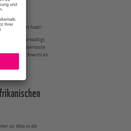
n.
ojekt gestartet habt?
manchmal überwältigt
it, die effizienteste
er stressig. Obwohl es
frikanischen
her so: Was in die