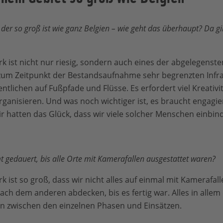
 der so groß ist wie ganz Belgien – wie geht das überhaupt? Da g
k ist nicht nur riesig, sondern auch eines der abgelegenste
r zum Zeitpunkt der Bestandsaufnahme sehr begrenzten Infra
tlichen auf Fußpfade und Flüsse. Es erfordert viel Kreativit
rganisieren. Und was noch wichtiger ist, es braucht engagie
Wir hatten das Glück, dass wir viele solcher Menschen einbi
t gedauert, bis alle Orte mit Kamerafallen ausgestattet waren?
 ist so groß, dass wir nicht alles auf einmal mit Kamerafal
ach dem anderen abdecken, bis es fertig war. Alles in allem
en zwischen den einzelnen Phasen und Einsätzen.