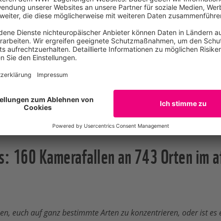
zu Iyaelima Siedlungen, die sich innerhalb des Parks befinde
ben - welche Gedanken gingen dir durch den Kopf, als ihr das Pr
rung, ganz sicher. In den ersten Monaten fühlte ich mich 
jekts, den logistischen Schwierigkeiten und der Notwendigke
ring zu finden. Als es dann losging, wurde alles etwas wenig
les: 160 Kamerafallen an 743 Orten im a
, euch auf ganz bestimmte Arten zu konzentrieren, oder ist es e