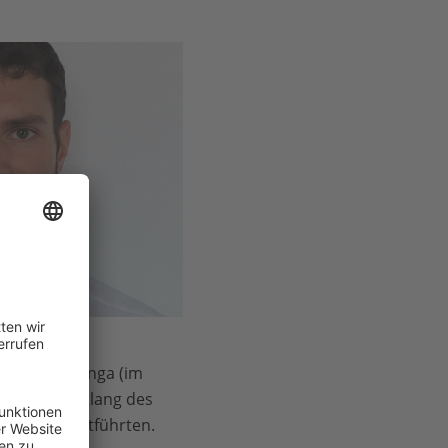
essone
punkte: in Anga (im
rüstung, entlang des
e Arbeit fortführten.