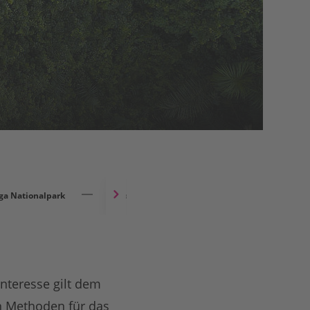
ga Nationalpark
Im Schatten des Urwalds
Mattia Bessone:
Interesse gilt dem
n Methoden für das