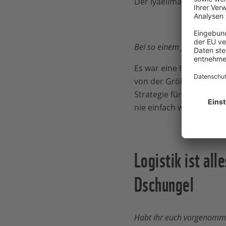
Der Iyaelima Pfad führt 
Bei so einem großen Vorha
Es war eine Herausforde
von der Größe dieses Pro
Strategie für das Monito
nie einfach war.
Logistik ist al
Dschungel
Habt ihr euch vorgenommen