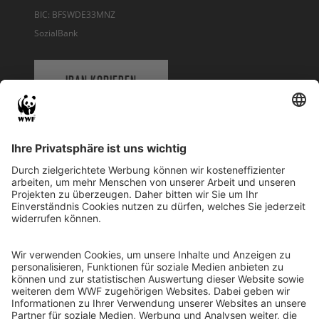
BIC: BFSWDE33MNZ
SozialBank
IBAN KOPIEREN
QR-CODE FÜR BANKING-APP
WWF Deutschland
Reinhardtstr. 18
10117 Berlin
Tel.: 030-311 777 700
Ihre Spende kann steuerlich geltend gemacht werden
Registriert als Stiftung WWF Deutschland, Senatsverwaltung für
Justiz Berlin, Az: 3416/976/2