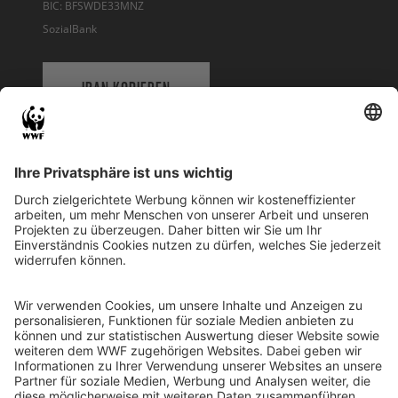
BIC: BFSWDE33MNZ
SozialBank
IBAN KOPIEREN
QR-CODE FÜR BANKING-APP
WWF Deutschland
Reinhardtstr. 18
10117 Berlin
Tel.: 030-311 777 700
Ihre Spende kann steuerlich geltend gemacht werden
Registriert als Stiftung WWF Deutschland, Senatsverwaltung für
Justiz Berlin, Az: 3416/976/2
Umsatzsteuer-Identifikationsnummer: DE 114236103