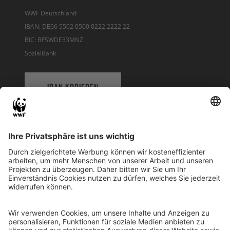
WWF Deutschland
IBAN: DE06 5502 0500 0222 2222 22
BIC: BFSWDE33MNZ
SozialBank
IBAN KOPIEREN
QR-CODE FÜR BANKING-APP
WWF Deutschland
Reinhardtstr. 18
10117 Berlin
Tel.: 030-311 777 700
Ihre Spende kann steuerlich geltend gemacht werden