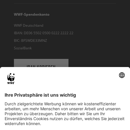
WWF-Spendenkonto
WWF Deutschland
IBAN: DE06 5502 0500 0222 2222 22
BIC: BFSWDE33MNZ
SozialBank
IBAN KOPIEREN
QR-CODE FÜR BANKING-APP
WWF Deutschland
Reinhardtstr. 18
10117 Berlin