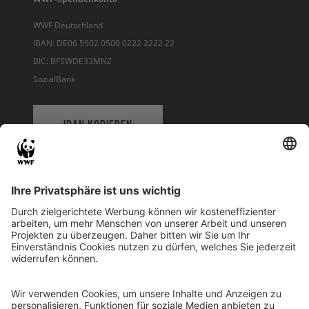
WWF Deutschland
IBAN: DE06 5502 0500 0222 2222 22
BIC: BFSWDE33MNZ
SozialBank
IBAN KOPIEREN
QR-CODE FÜR BANKING-APP
WWF Deutschland
Reinhardtstr. 18
10117 Berlin
Tel.: 030-311 777 700
Ihre Spende kann steuerlich geltend gemacht werden