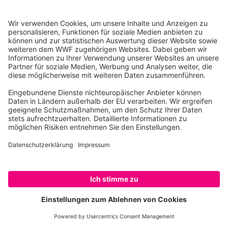
10117 Berlin
Tel.: 030-311 777 700
Ihre Spende kann steuerlich geltend gemacht werden
Registriert als Stiftung WWF Deutschland, Senatsverwaltung für
Justiz Berlin, Az: 3416/976/2
Umsatzsteuer-Identifikationsnummer: DE 114236103
Freistellungsbescheid: Als gemeinnützige Körperschaft befreit
von der Körperschaftssteuer gem. §5 I 9 KStg. unter der
Steuernummer 27/641/09321
© WWF Deutschland 2026
SPENDEN