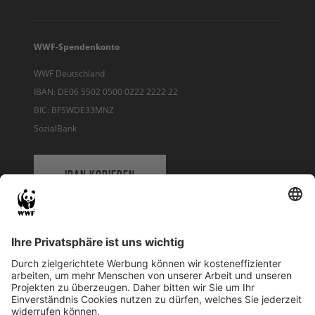
WWF-Spendenkonto
WWF Deutschland
IBAN: DE06 5502 0500 0222 2222 22
BIC: BFSWDE33MNZ
SozialBank
IBAN KOPIEREN
QR-CODE FÜR BANKING-APP
WWF Deutschland
Reinhardtstr. 18