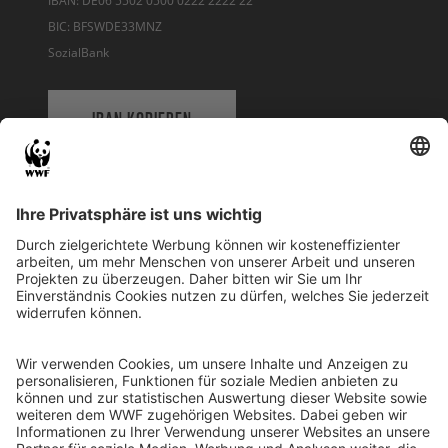
IBAN: DE06 5502 0500 0222 2222 22
BIC: BFSWDE33MNZ
SozialBank
IBAN KOPIEREN
QR-CODE FÜR BANKING-APP
WWF Deutschland
Reinhardtstr. 18
10117 Berlin
Tel.: 030-311 777 700
Ihre Spende kann steuerlich geltend gemacht werden
Registriert als Stiftung WWF Deutschland, Senatsverwaltung für
Justiz Berlin, Az: 3416/976/2