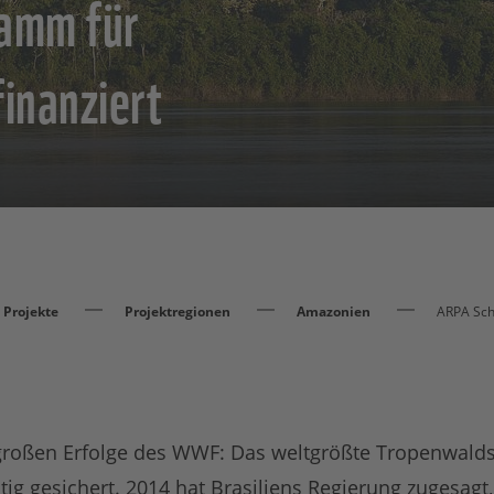
ramm für
inanziert
Projekte
Projektregionen
Amazonien
ARPA Sch
z großen Erfolge des WWF: Das weltgrößte Tropenwalds
tig gesichert. 2014 hat Brasiliens Regierung zugesagt