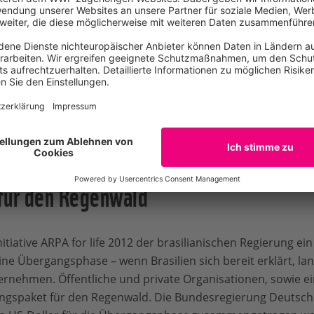
internationale Gemeinschaft
 die brasilianische Regierung selbst tragen.“
war steinig. ARPA hatte mehr als zehn Jahre ein chronische
hafts- und Finanzkrise war nicht abzusehen, dass sich das 
nn der ambitionierte
Regenwaldschutz in Brasilien ist te
chutzgebieten stellte das Programm vor immer größere fin
für den Regenwald
nitiative ARPA for life 2012 der brasilianischen Regierung e
ne Übergangsphase – wenn Brasilien sich bereit erklärt, lang
ernehmen. Öffentliche und private Organisationen, sowie e
ngspaket für den Regenwald. Die Bundesregierung Deutschla