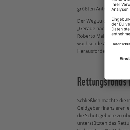
größten Anteil muss aber
Der Weg zu diesem Ziel 
„Gerade nach der Wirtsc
Roberto Maldonado. De
wachsende Anzahl von S
Herausforderungen.
Rettungsfonds 
Schließlich machte die I
Geldgeber finanzieren ei
die Schutzgebiete zu üb
unterstützten das Rettu