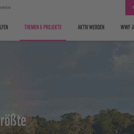
EHMEN
LFEN
THEMEN & PROJEKTE
AKTIV WERDEN
WWF J
größte