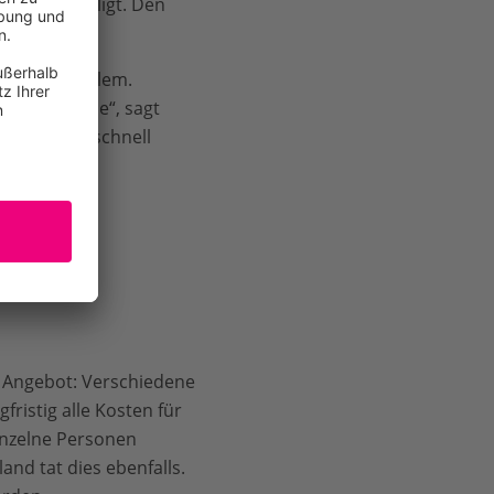
 sich beteiligt. Den
s Finanzproblem.
ändern würde“, sagt
uer
und die schnell
anzielle
in Angebot: Verschiedene
fristig alle Kosten für
inzelne Personen
nd tat dies ebenfalls.