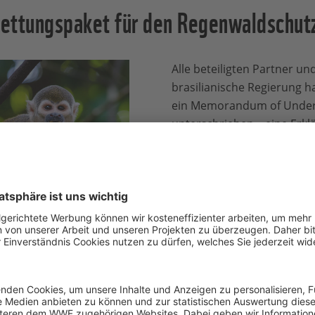
 Rettungspaket für den Regenwaldschut
Alle beteiligten Partner un
brasilianische Regierung ha
ein Memorandum of Under
unterschrieben – eine Erklä
endgültig besiegelte. Ein
ARPA for life erhält ARPA 
„Nach mehr als zehn Jahren
Schutzgebietsverwaltunge
brasilianischen Regierung
großes Ziel sein, das
Progr
nötigen Finanzierung au
Samiria National Reserve
Roberto Maldonado. „Und 
öffentlich-private Partners