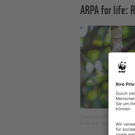
ARPA for life:
Totenkopfäffchen - Pacaya 
in Peru © 2016