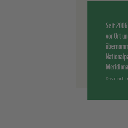
Seit 2006
vor Ort u
übernomme
Nationalp
Meridiona
Das macht 