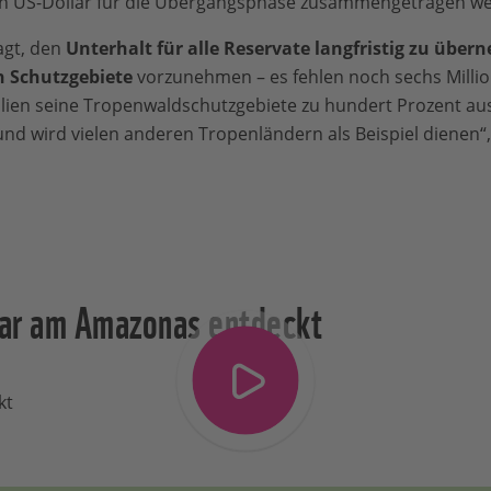
en US-Dollar für die Übergangsphase zusammengetragen w
sagt, den
Unterhalt für alle Reservate langfristig zu übe
n Schutzgebiete
vorzunehmen – es fehlen noch sechs Milli
ilien seine Tropenwaldschutzgebiete zu hundert Prozent a
und wird vielen anderen Tropenländern als Beispiel dienen“,
ar am Amazonas entdeckt
kt