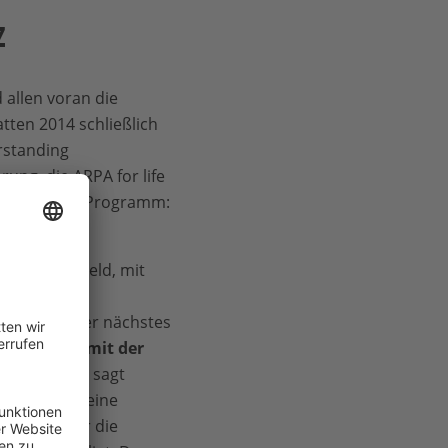
z
d allen voran die
tten 2014 schließlich
standing
rung, die ARPA for life
 Name wurde Programm:
am Leben.
 Arbeit im Feld, mit
n und der
 musste unser nächstes
amm auch mit der
szustatten
“, sagt
zwar durch eine
chaft, an der die