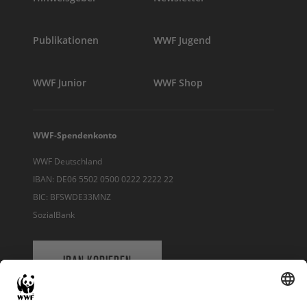
Publikationen
WWF Jugend
WWF Junior
WWF Shop
WWF-Spendenkonto
WWF Deutschland
IBAN: DE06 5502 0500 0222 2222 22
BIC: BFSWDE33MNZ
SozialBank
IBAN KOPIEREN