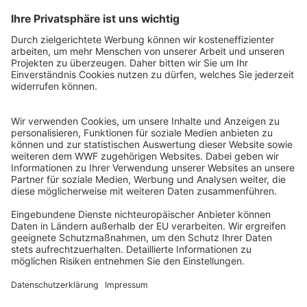
QR-CODE FÜR BANKING-APP
WWF Deutschland
Reinhardtstr. 18
10117 Berlin
Tel.: 030-311 777 700
Ihre Spende kann steuerlich geltend gemacht werden
Registriert als Stiftung WWF Deutschland, Senatsverwaltung für
Justiz Berlin, Az: 3416/976/2
Umsatzsteuer-Identifikationsnummer: DE 114236103
Freistellungsbescheid: Als gemeinnützige Körperschaft befreit
von der Körperschaftssteuer gem. §5 I 9 KStg. unter der
Steuernummer 27/641/09321
© WWF Deutschland 2026