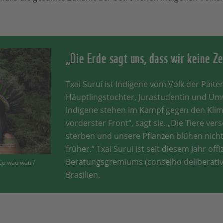
„Die Erde sagt uns, dass wir keine Z
Txai Suruí ist Indigene vom Volk der Paiter 
Häuptlingstochter, Jurastudentin und Umwe
Indigene stehen im Kampf gegen den Kli
vorderster Front“, sagt sie. „Die Tiere ve
sterben und unsere Pflanzen blühen nich
früher.“ Txai Surui ist seit diesem Jahr offi
Beratungsgremiums (conselho deliberati
eu wau wau /
Brasilien.