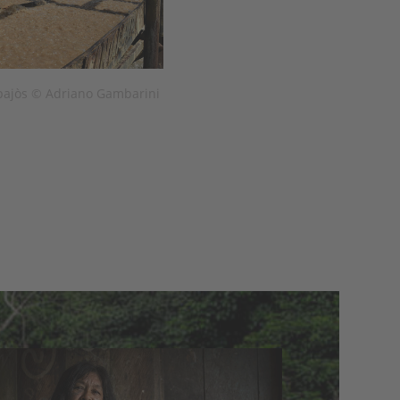
apajòs © Adriano Gambarini