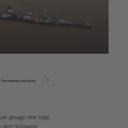
 Territorien schützen
Das giftige Gold des Amazonas
r gesagt: Hier liegt
aus dem Schlamm