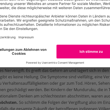
TERRITORIEN SCHÜTZEN
möglich
kes Nervengift. Es greift das Gehirn an und lagert sich in de
gibt es keine Heilung. Die Symptome sind vielfältig, eine Ve
zu Verhaltensauffälligkeiten oder gar zum Tod. Hören, Sehen
en geschädigt werden. Bei Kindern der Munduruku, die in T
tionalem Denken am schlechtesten abschnitten, waren auc
höchsten.
So schlimm die Folgen der Vergiftung also im Einze
nfalls die gesamte Zukunft der betroffenen indigenen Völker