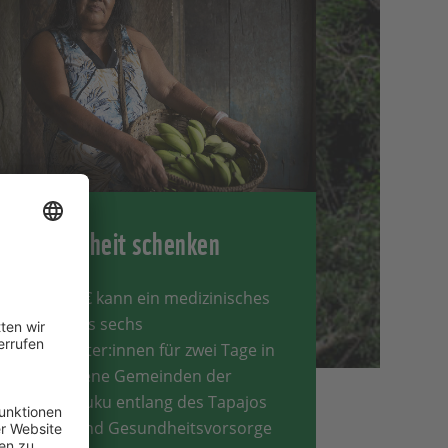
Gesundheit schenken
Für 240 € kann ein medizinisches
Team aus sechs
Mitarbeiter:innen für zwei Tage in
abgelegene Gemeinden der
Munduruku entlang des Tapajos
reisen und Gesundheitsvorsorge