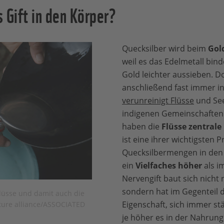
 Gift in den Körper?
Quecksilber wird beim
Gol
weil es das Edelmetall bind
Gold leichter aussieben. Do
anschließend fast immer i
verunreinigt Flüsse
und See
indigenen Gemeinschaften
haben die
Flüsse zentral
ist eine ihrer wichtigsten 
Quecksilbermengen in den 
ein
Vielfaches höher
als i
Nervengift baut sich nicht
sondern hat im Gegenteil 
Flüsse und damit auch die
Eigenschaft, sich immer st
ture alliance/ASSOCIATED
je höher es in der Nahrung