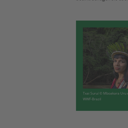
Txai Suruí © Mboakara Uru 
WWF-Brazil