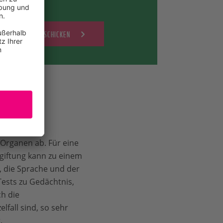
leisten.
ÄRZTE SCHICKEN
n Organen ab. Für eine
rgiftung kann zu einem
, die Sprache und der
ests zu Gedächtnis,
h die
lfall sind, so sehr
.