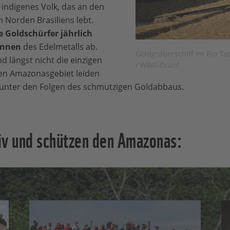
indigenes Volk, das an den
 Norden Brasiliens lebt.
le Goldschürfer jährlich
onnen
des Edelmetalls ab.
Goldgräberschiff im Rio T
 längst nicht die einzigen
/ WWF-Brazil
en Amazonasgebiet leiden
unter den Folgen des schmutzigen Goldabbaus.
iv und schützen den Amazonas: