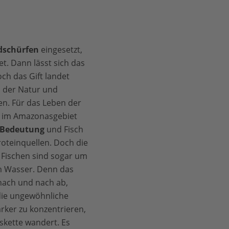
dschürfen
eingesetzt,
et. Dann lässt sich das
ch das Gift landet
n der Natur und
n. Für das Leben der
 im Amazonasgebiet
e Bedeutung
und Fisch
Proteinquellen. Doch die
Fischen sind sogar um
m Wasser. Denn das
 nach und nach ab,
die ungewöhnliche
ärker zu konzentrieren,
skette wandert. Es