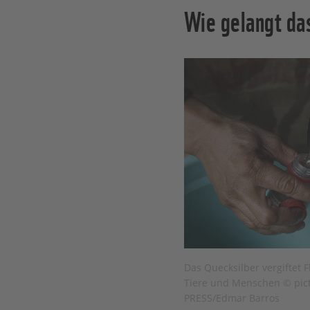
Wie gelangt das
Das Quecksilber vergiftet 
Tiere und Menschen © pic
PRESS/Edmar Barros