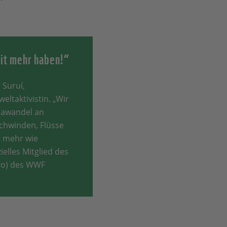
eit mehr haben!“
Suruí,
ltaktivistin. „Wir
mawandel an
rschwinden, Flüsse
t mehr wie
zielles Mitglied des
vo) des WWF