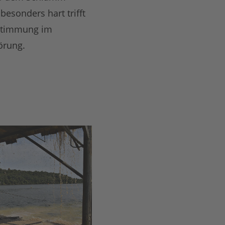
esonders hart trifft
rstimmung im
örung.