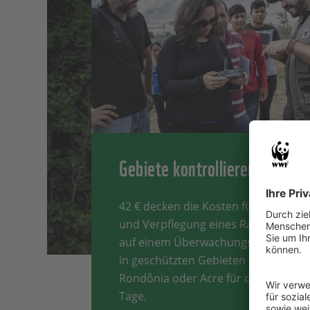
Gebiete kontrollieren
42 € decken die Kosten für Benzin
und Verpflegung eines Rangers
auf einem Überwachungseinsatz
in geschützten Gebieten in
Rondônia oder Acre für drei
Tage.