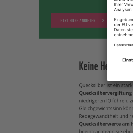
JETZT HILFE ANBIETEN
Keine Heilung 
Quecksilber ist ein star
Quecksilbervergiftung
niedrigeren IQ führen, 
Gleichgewichtssinn könn
Redegewandtheit und ra
Quecksilberwerte am 
beeinträchtigen sie ebe