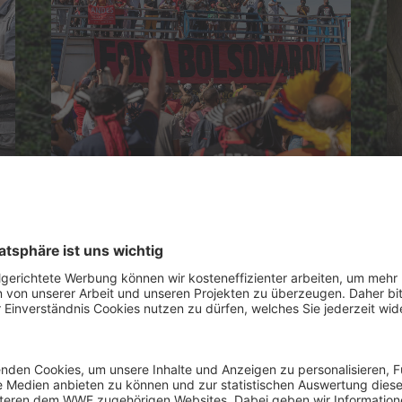
Anwälte einschalten
150 € beträgt der Tagessatz eines
Anwalts um die Rechte der
Indigenen vor Gericht zu
vertreten.