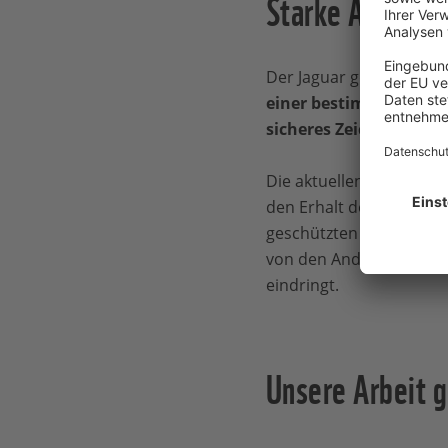
Starke Argumen
Der Jaguar gehört zu d
einer bestimmten Häufi
sicheres Zeichen für e
Die aktuellen Ergebniss
den Erhalt der Biodiver
geschützten Gebieten al
von den Anden her nähe
eindringt.
Unsere Arbeit g