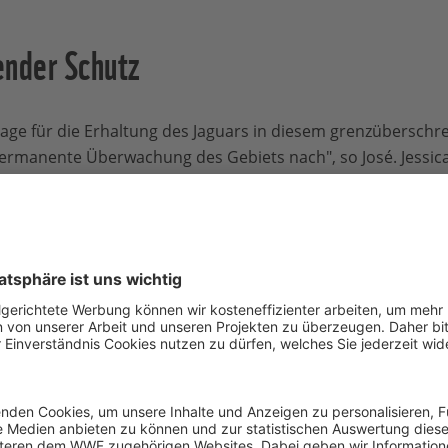
ender Schutz
age für die Erhaltung des Jaguars in diesem grenzüberschr
ermanente Überwachung des Gebiets nach", so José. Jessic
WWF Ecuador, verweist ebenfalls auf die Bedeutung der so
 kennen keine Grenzen, also bewegen sie sich über groß
en. Jeder Einzelne braucht einen großen Raum, um gen
n Erhalt der Jaguar-Population sind die indigenen Gemeinsc
iete zum Teil liegen. „
Angehörige der Zábalo, Cofán und
 Kamerafallen und GPS-Geräten geschult,
“ erklärt Jessic