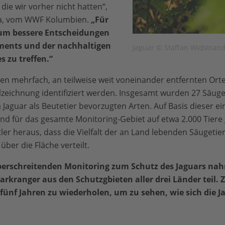
die wir vorher nicht hatten“,
osa, vom WWF Kolumbien.
„Für
, um bessere Entscheidungen
ments und der nachhaltigen
Jaguar © Staffan Widstran
s zu treffen.“
n mehrfach, an teilweise weit voneinander entfernten Orten,
zeichnung identifiziert werden. Insgesamt wurden 27 Säug
 Jaguar als Beutetier bevorzugten Arten. Auf Basis dieser ei
nd für das gesamte Monitoring-Gebiet auf etwa 2.000 Tiere
er heraus, dass die Vielfalt der an Land lebenden Säugetier
ber die Fläche verteilt.
erschreitenden Monitoring zum Schutz des Jaguars na
ranger aus den Schutzgbieten aller drei Länder teil. Zie
ünf Jahren zu wiederholen, um zu sehen, wie sich die J