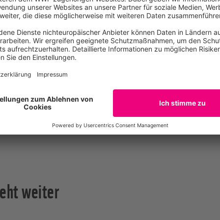
te für besseren Schutz
en elementaren Indikatoren für den Zustand seines Lebensr
gkeit vor und sind auch seine wichtigsten Beutetiere vo
in intaktes Ökosystem.
e sind also ein Hinweis auf die große Bedeutung des Napo-
sität im Amazonas. Nicht zuletzt belegen sie den enormen W
s Bollwerk gegen eine der größten Entwaldungsfronten im 
rnde Bedrohung, die mit Feuer und Motorsägen immer tief
eht weiter