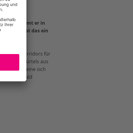
aumes.
Kommt er in
rhanden, ist das ein
Putumayo-Korridors für
ert dieses Gürtels aus
Amazonas – eine sich
er in den Wald