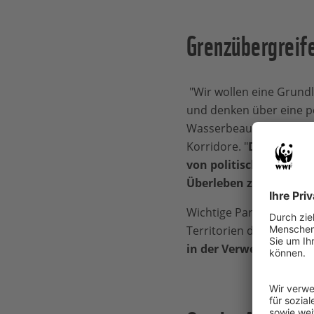
Grenzübergreif
"Wir wollen eine Grundl
und denken über eine p
Wasserbeauftragte des 
Korridore. "
Die Jaguare
von politischen Grenz
Überleben zu haben.
“
Wichtige Partner für de
Territorien die Schutzgeb
in der Verwendung von