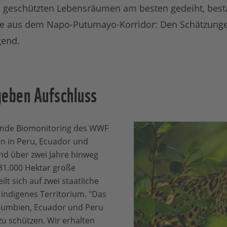
n geschützten Lebensräumen am besten gedeiht, best
se aus dem Napo-Putumayo-Korridor: Den Schätzunge
gend.
geben Aufschluss
ende Biomonitoring des WWF
n in Peru, Ecuador und
nd über zwei Jahre hinweg
31.000 Hektar große
lt sich auf zwei staatliche
 indigenes Territorium. "Das
olumbien, Ecuador und Peru
 zu schützen. Wir erhalten