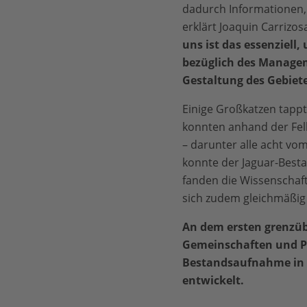
dadurch Informationen, 
erklärt Joaquin Carriz
uns ist das essenziell
bezüglich des Manage
Gestaltung des Gebiete
Einige Großkatzen tappte
konnten anhand der Fell
– darunter alle acht vom
konnte der Jaguar-Besta
fanden die Wissenschaftl
sich zudem gleichmäßig ü
An dem ersten grenzüb
Gemeinschaften und Park
Bestandsaufnahme in f
entwickelt.