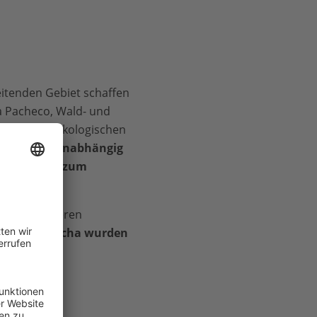
eitenden Gebiet schaffen
a Pacheco, Wald- und
genannten ökologischen
e Gebiete, unabhängig
ügend Beute zum
haften, in deren
 Zancudo Cocha wurden
a Pacheco.