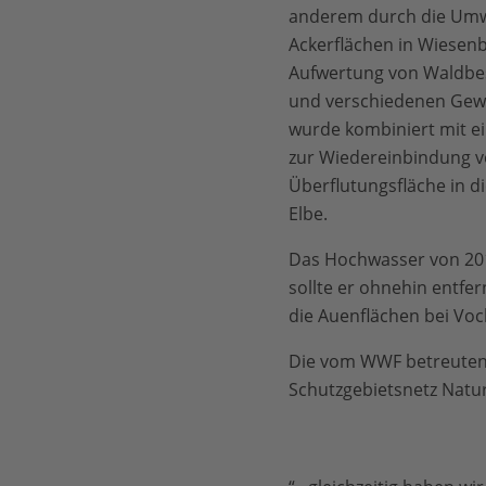
anderem durch die Umw
Ackerflächen in Wiesen
Aufwertung von Waldbe
und verschiedenen Ge
wurde kombiniert mit e
zur Wiedereinbindung v
Überflutungsfläche in d
Elbe.
Das Hochwasser von 2013
sollte er ohnehin entfe
die Auenflächen bei Voc
Die vom WWF betreuten F
Schutzgebietsnetz Natur