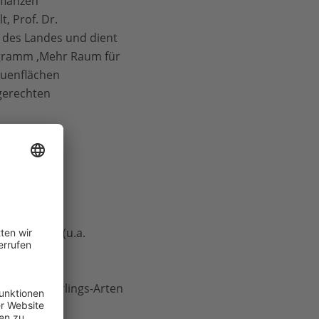
Pflanzen
, Prof. Dr.
0 des Landes und dient
ogramm ‚Mehr Raum für
Auenflächen
gerechten
ngrünland (u.a.
uenwald
nd Schmetterlings-Arten