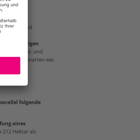
ereich
auchunke) und
zu ganzjährigen
Seeadler, Rot- und
der Amphibienarten wie
arallel folgende
fung eines
 212 Hektar als