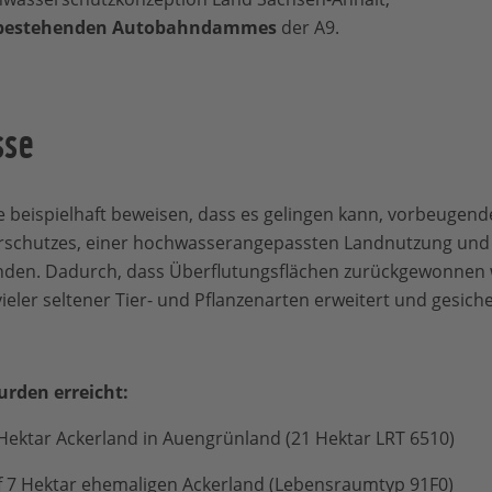
s bestehenden Autobahndammes
der A9.
sse
e beispielhaft beweisen, dass es gelingen kann, vorbeuge
urschutzes, einer hochwasserangepassten Landnutzung und
nden. Dadurch, dass Überflutungsflächen zurückgewonnen
eler seltener Tier- und Pflanzenarten erweitert und gesiche
urden erreicht:
ektar Ackerland in Auengrünland (21 Hektar LRT 6510)
 7 Hektar ehemaligen Ackerland (Lebensraumtyp 91F0)