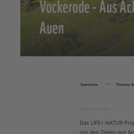
Vockerode - Aus Äc
Auen
Startseite
Themen & 
Stand: 22.01.2020
Das LIFE+ NATUR-Proje
mit den Zielen von N