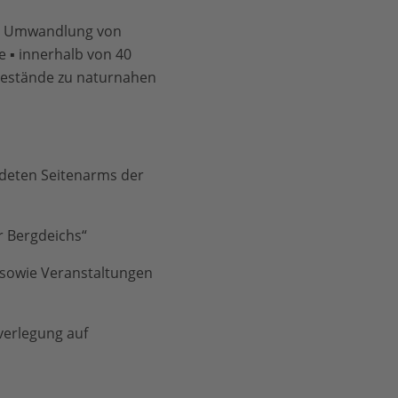
tar Umwandlung von
 ▪ innerhalb von 40
bestände zu naturnahen
ndeten Seitenarms der
r Bergdeichs“
p sowie Veranstaltungen
verlegung auf