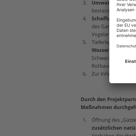
Umwandlung von 
bestanden (Rotesc
Schaffung von Fe
des Gatzer Bergde
Vogelarten (wie de
Tieferlegung eines
Wasserfläche
und d
Schwarzmilan, aber
Rotbauchunke;
Zur Information de
Durch den Projektpart
Maßnahmen durchgefü
Öffnung des „Gatze
zusätzlichen nat
Vorhaben der Hoch