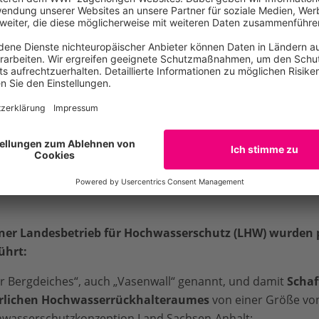
Waldbeständen
, welche aus nicht heimischen Baumarten
he und Hybridpappel) in standortgerechte Wälder;
uchtgebieten
innerhalb des heutigen Polders als auch im B
iches zur Förderung bestimmter Amphibien (etwa der Rotb
m Kranich);
Zum Video
 verlandeten Altarmes zur
Schaffung einer größeren, nahe
amit eine Verbesserung des Lebensraumes für Fisch- und 
 auch für verschiedene Fischarten, wie Schlammpeitzger o
r Gebietsbesucher wurde ein
Auenlehrpfad
angelegt.
ner Landesbetrieb für Hochwasserschutz (LHW) wurden p
hrt:
r Bergdeiches“, auch „Vasenwall“ genannt, und damit
Schaf
ürlichen Hochwasserrückhalteraumes
von einer Größe von
wasserschutzkonzeption Land Sachsen-Anhalt;