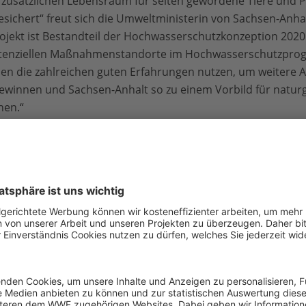
ir zusätzlichen Lebensraum für selten gewordene Tiere und 
sichert“ freut sich die Umweltministerin von Sachsen-Anhalt
rojekt ist Bestandteil der Hochwasserschutzkonzeption 202
 potenziellen Maßnahmenstandorte im Hochwasserschutzpr
den die zahlreichen guten Erfahrungen nutzen, um weitere 
ewinnen und Sachsen-Anhalt so zu einem Vorbild für natur
en.“
Projektgebiet Vockerode
lächen
im derzeitigen Polder und deren Umwandlung in Aue
wiesen);
Zum Video
von 10 Hektar Ackerfläche zu naturnahem, sehr lichtem A
Waldgesellschaften für licht- und wärmebedürftige Käfer- u
dbock, Eremit, Hirschkäfer);
Zum Video