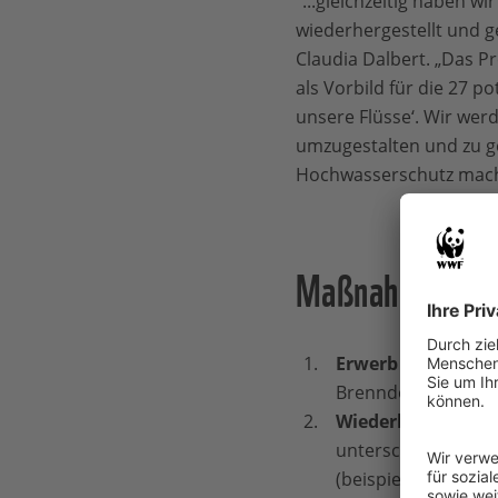
“...gleichzeitig haben w
wiederhergestellt und ge
Claudia Dalbert. „Das P
als Vorbild für die 27
unsere Flüsse‘. Wir wer
umzugestalten und zu g
Hochwasserschutz mach
Maßnahmen im 
Erwerb der Ackerf
Brenndolden-Auen
Wiederbewaldung
unterschiedlicher 
(beispielsweise Hel