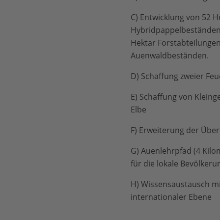
C) Entwicklung von 52 H
Hybridpappelbeständen 
Hektar Forstabteilunge
Auenwaldbeständen.
D) Schaffung zweier Feu
E) Schaffung von Kleing
Elbe
F) Erweiterung der Über
G) Auenlehrpfad (4 Kilo
für die lokale Bevölkeru
H) Wissensaustausch mi
internationaler Ebene