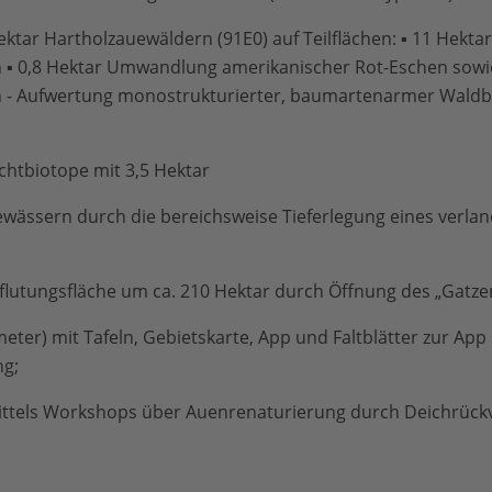
ektar Hartholzauewäldern (91E0) auf Teilflächen: ▪ 11 Hek
▪ 0,8 Hektar Umwandlung amerikanischer Rot-Eschen sowie
n - Aufwertung monostrukturierter, baumartenarmer Wald
chtbiotope mit 3,5 Hektar
ewässern durch die bereichsweise Tieferlegung eines verla
flutungsfläche um ca. 210 Hektar durch Öffnung des „Gatze
meter) mit Tafeln, Gebietskarte, App und Faltblätter zur Ap
ng;
ttels Workshops über Auenrenaturierung durch Deichrück