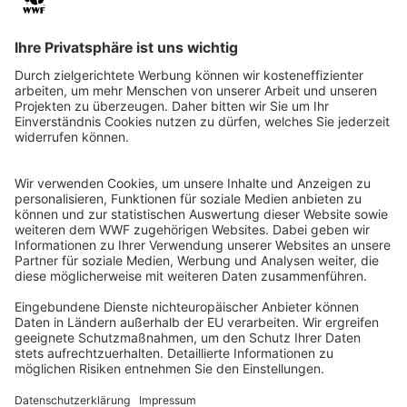
QR-CODE FÜR BANKING-APP
WWF Deutschland
Reinhardtstr. 18
10117 Berlin
Tel.: 030-311 777 700
Ihre Spende kann steuerlich geltend gemacht werden
Registriert als Stiftung WWF Deutschland, Senatsverwaltung für
Justiz Berlin, Az: 3416/976/2
Umsatzsteuer-Identifikationsnummer: DE 114236103
Freistellungsbescheid: Als gemeinnützige Körperschaft befreit
von der Körperschaftssteuer gem. §5 I 9 KStg. unter der
Steuernummer 27/641/09321
© WWF Deutschland 2026