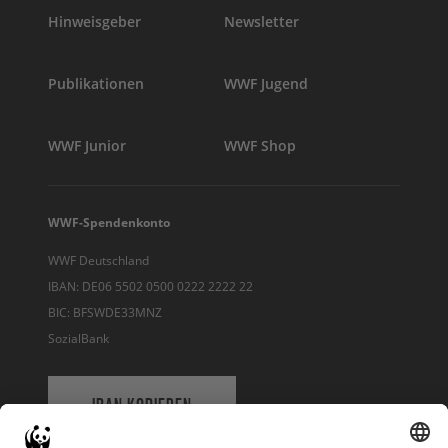
Hinweisgeber
Newsletter
Publikationen
WWF Jugend
WWF Junior
WWF Shop
WWF-Spendenkonto
WWF Deutschland
IBAN: DE06 5502 0500 0222 2222 22
BIC: BFSWDE33MNZ
SozialBank
IBAN KOPIEREN