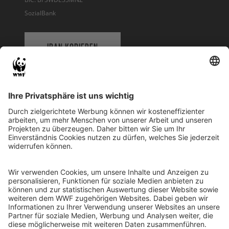
SozialBank
IBAN KOPIEREN
QR-CODE FÜR BANKING-APP
WWF Deutschland
Reinhardtstr. 18
10117 Berlin
Tel.: 030-311 777 700
Ihre Spende kann steuerlich geltend gemacht werden
Registriert als Stiftung WWF Deutschland, Senatsverwaltung für
Justiz Berlin, Az: 3416/976/2
Umsatzsteuer-Identifikationsnummer: DE 114236103