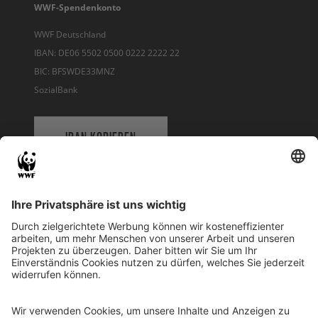
WWF-Spendenkonto
WWF Deutschland
IBAN: DE06 5502 0500 0222 2222 22
BIC: BFSWDE33MNZ
SozialBank
IBAN KOPIEREN
QR-CODE FÜR BANKING-APP
WWF Deutschland
Reinhardtstr. 18
10117 Berlin
Tel.: 030-311 777 700