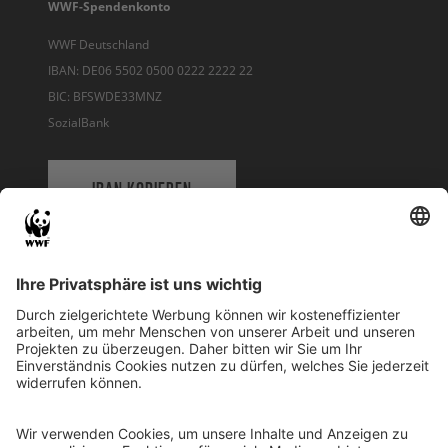
WWF-Spendenkonto
WWF Deutschland
IBAN: DE06 5502 0500 0222 2222 22
BIC: BFSWDE33MNZ
SozialBank
IBAN KOPIEREN
QR-CODE FÜR BANKING-APP
WWF Deutschland
Reinhardtstr. 18
10117 Berlin
Tel.: 030-311 777 700
Ihre Spende kann steuerlich geltend gemacht werden