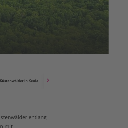
Küstenwälder in Kenia
Waldschutz wirkt: Modellprojekt in Kenia abg
üstenwälder entlang
n mit