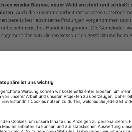
chsen wieder Bäume, neuer Wald entsteht und schließt 
ieten.
Auch die Zusammenarbeit mit privaten Unternehmen
en bereits betriebsinterne Prüfungen vorgenommen und m
s unternehmerisches Handeln begonnen. Die Gemeinden vo
nagement der natürlichen Ressourcen gestärkt und beim Au
:
Etwa 5.000 Menschen hab
Zugang zu den natürlich
deren nachhaltiger Nutz
Die Menschen profitieren 
Beteiligung am Managemen
von neuen, nachhaltigen
Einkommensmöglichkeiten, 
gefördert wurden. Zum Beis