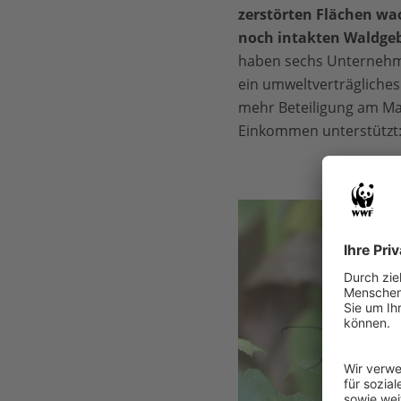
zerstörten Flächen wa
noch intakten Waldgeb
haben sechs Unternehm
ein umweltverträgliche
mehr Beteiligung am Ma
Einkommen unterstützt