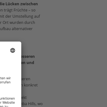
die Lücken zwischen
 trägt Früchte – so
it der Umstellung auf
r Ort wurden durch
fbau alternativer
en einen besseren
en Ressourcen und
ung:
von der stärkeren
t, aber auch konkret
die im Projekt
piel in Shimba Hills, wo