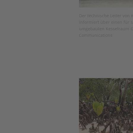
Der technische Leiter von 
informiert über einen für 
umgebauten Kesselraum © 
Communications