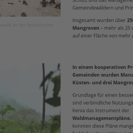
Schutz und das Manageme
Gemeindewäldern und Pri
Insgesamt wurden über
25
nwald an der kenianischen
Mangroven
– mehr als 25 
auf einer Fläche von mehr a
In einem kooperativen Pr
Gemeinden wurden Manag
Küsten- und drei Mangro
Grundlage für einen besse
sind verbindliche Nutzungsr
Kenia das Instrument der
Waldmanagementpläne.
konnten diese Pläne mang