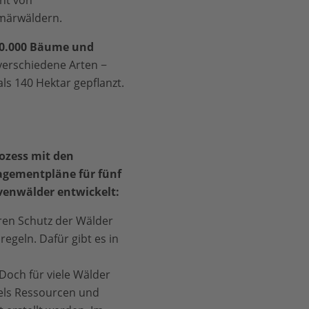
nt von
märwäldern.
0.000 Bäume und
verschiedene Arten −
ls 140 Hektar gepflanzt.
ozess mit den
ementpläne für fünf
venwälder entwickelt:
ren Schutz der Wälder
egeln. Dafür gibt es in
Doch für viele Wälder
els Ressourcen und