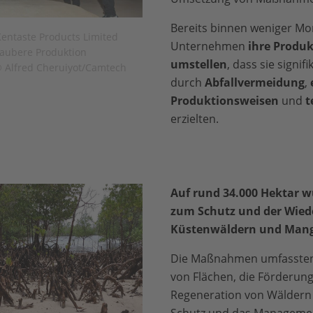
Bereits binnen weniger Mo
Kentaste Products Limited
Unternehmen
ihre Produk
saubere Produktion
umstellen
, dass sie signif
Alfred Cheruiyot/Camtech
durch
Abfallvermeidung
,
e
Produktionsweisen
und
t
erzielten.
Auf rund 34.000 Hektar
zum Schutz und der Wied
Küstenwäldern und Mang
Die Maßnahmen umfassten
von Flächen, die Förderung
Regeneration von Wäldern