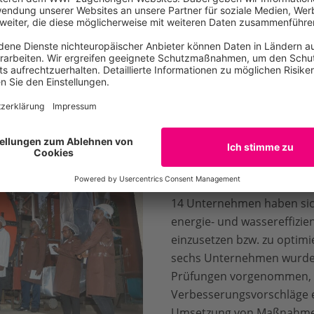
sich eine Gruppe von Gem
einer Schulung zu alternat
erlings in den
Einkommensmöglichkeiten 
a Dohm / WWF
eine
Schmetterlingszuch
Gemeinden, Behörden und
engagieren sich gemeins
die Wiederherstellung v
14 Unternehmen haben sich
energie- und wassereffizie
einzusetzen bzw. zu optim
sechs Unternehmen wurden
Prüfungen vorgenommen,
Verbesserungsvorschläge e
Umsetzung von Maßnahmen