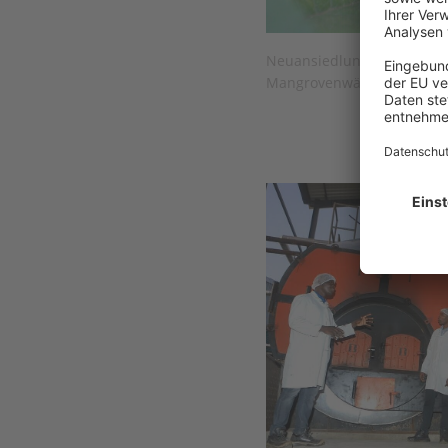
Neuansiedlung des Schmett
Mangrovenwäldern © Nin