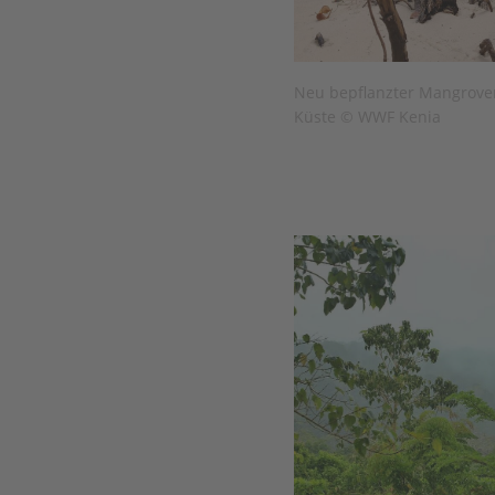
Neu bepflanzter Mangrove
Küste © WWF Kenia