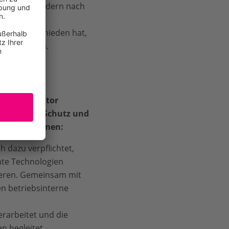
eindemitgliedern nach
iven
dazu entschieden hat,
t
aufzubauen.
 Privatsektor
am für den Schutz und
on Ökosystemen:
 dazu verpflichtet,
nte Technologien
ieren. Gemeinsam mit
 betriebsinterne
rarbeitet und die
 begleitet.