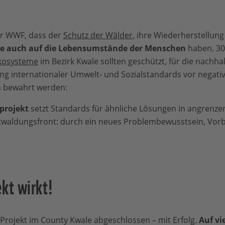
er WWF, dass der
Schutz der Wälder
, ihre Wiederherstellun
kte auch auf die Lebensumstände der Menschen
haben. 30
kosysteme
im Bezirk Kwale sollten geschützt, für die nachha
g internationaler Umwelt- und Sozialstandards vor negati
 bewahrt werden:
lprojekt
setzt Standards für ähnliche Lösungen in angrenz
ntwaldungsfront: durch ein neues Problembewusstsein, Vorb
.
kt wirkt!
Projekt im County Kwale abgeschlossen – mit Erfolg.
Auf vi