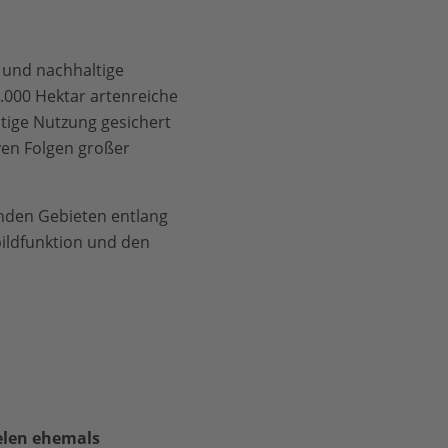
g und nachhaltige
.000 Hektar artenreiche
ltige Nutzung gesichert
ven Folgen großer
enden Gebieten entlang
ildfunktion und den
elen ehemals