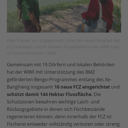
Zwei Frauen, ein Engagement: Links ein neues Mitglied des
FCZ-Komitees, rechts Honkeo, Projektleiterin des WWF Laos
© Katharina Hetzel / WWF
Gemeinsam mit 19 Dörfern und lokalen Behörden
hat der WWF mit Unterstützung des BMZ
geförderten Bengo-Programmes entlang des Xe-
Banghieng insgesamt
16 neue FCZ eingerichtet
und
schützt damit 144 Hektar Flussfläche
. Die
Schutzzonen bewahren wichtige Laich- und
Rückzugsgebiete in denen sich Fischbestände
regenerieren können, denn innerhalb der FCZ ist
Fischerei entweder vollständig verboten oder streng