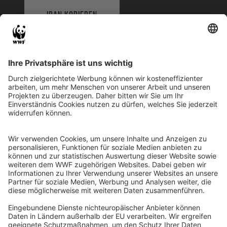
IBAN KOPIEREN
QR-CODE FÜR BANKING-APP
WWF Deutschland
Reinhardtstr. 18
10117 Berlin
Tel.: 030-311 777 700
Ihre Spende kann steuerlich geltend gemacht werden
Registriert als Stiftung WWF Deutschland, Senatsverwaltung für
Justiz Berlin, Az: 3416/976/2
Umsatzsteuer-Identifikationsnummer: DE 114236103
Freistellungsbescheid: Als gemeinnützige Körperschaft befreit
von der Körperschaftssteuer gem. §5 I 9 KStg. unter der