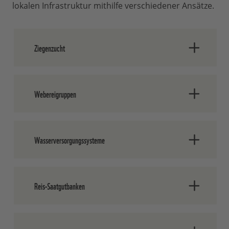
lokalen Infrastruktur mithilfe verschiedener Ansätze.
Ziegenzucht
Webereigruppen
Wasserversorgungssysteme
Reis-Saatgutbanken
Ziegen in einem Projektdorf in Laos ©
Katharina Hetzel / WWF
Gemeinschaftliche Saatgutbanken halfen