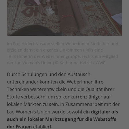
Im Projektdorf Nasano stellen Weberinnen Stoffe her und
erzielen damit ein eigenes Einkommen (links eine
Teilnehmerin der Weberinnengruppe, rechts ein Mitglied
der Lao Women's Union) © Katharina Hetzel / WWF
Durch Schulungen und den Austausch
untereinander konnten die Weberinnen ihre
Techniken weiterentwickeln und die Qualität ihrer
Stoffe verbessern, um so konkurrenzfähiger auf
lokalen Märkten zu sein. In Zusammenarbeit mit der
Lao Women’s Union wurde sowohl ein
digitaler als
auch ein lokaler Marktzugang für die Webstoffe
der Frauen
etabliert.