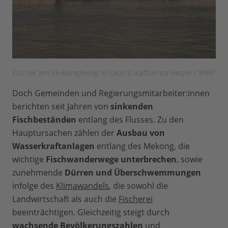
Fischer am Xe-Banghieng in Laos © Katharina Hetzel / WWF
Doch Gemeinden und Regierungsmitarbeiter:innen
berichten seit Jahren von
sinkenden
Fischbeständen
entlang des Flusses. Zu den
Hauptursachen zählen der
Ausbau von
Wasserkraftanlagen
entlang des Mekong, die
wichtige
Fischwanderwege unterbrechen
, sowie
zunehmende
Dürren und Überschwemmungen
infolge des
Klimawandels
, die sowohl die
Landwirtschaft als auch die
Fischerei
beeinträchtigen. Gleichzeitig steigt durch
wachsende Bevölkerungszahlen
und