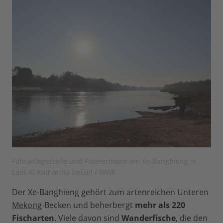
Fähranlegestelle und Fischerboote am Xe-Banghieng in
Laos © Katharina Hetzel / WWF
Der Xe-Banghieng gehört zum artenreichen Unteren
Mekong
-Becken und beherbergt
mehr als 220
Fischarten
. Viele davon sind
Wanderfische
, die den