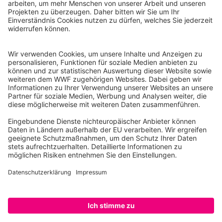
WWF Deutschland
Reinhardtstr. 18
10117 Berlin
Tel.: 030-311 777 700
Ihre Spende kann steuerlich geltend gemacht werden
Registriert als Stiftung WWF Deutschland, Senatsverwaltung für
Justiz Berlin, Az: 3416/976/2
Umsatzsteuer-Identifikationsnummer: DE 114236103
Freistellungsbescheid: Als gemeinnützige Körperschaft befreit
von der Körperschaftssteuer gem. §5 I 9 KStg. unter der
Steuernummer 27/641/09321
© WWF Deutschland 2026