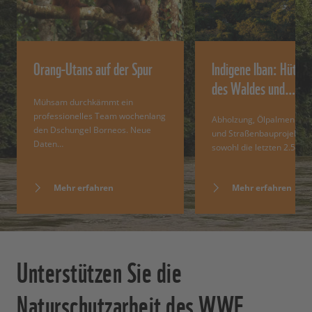
Orang-Utans auf der Spur
Indigene Iban: Hüter
des Waldes und…
Mühsam durchkämmt ein
professionelles Team wochenlang
Abholzung, Ölpalmenplan
den Dschungel Borneos. Neue
und Straßenbauprojekte 
Daten…
sowohl die letzten 2.500…
Mehr erfahren
Mehr erfahren
Unterstützen Sie die
Naturschutzarbeit des WWF