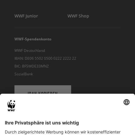
WWF Junior
WWF Shop
WWF-Spendenkonto
WWF Deutschland
IBAN: DE06 5502 0500 0222 2222 22
BIC: BFSWDE33MNZ
SozialBank
IBAN KOPIEREN
QR-CODE FÜR BANKING-APP