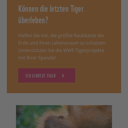
Können die letzten Tiger
überleben?
Helfen Sie mit, die größte Raubkatze der
Erde und ihren Lebensraum zu schützen.
Unterstützen Sie die WWF-Tigerprojekte
mit Ihrer Spende!
ICH SCHÜTZE TIGER