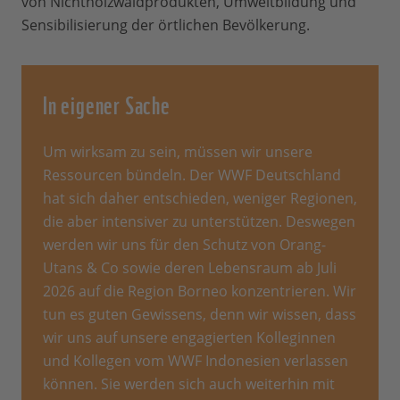
von Nichtholzwaldprodukten, Umweltbildung und
Sensibilisierung der örtlichen Bevölkerung.
In eigener Sache
Um wirksam zu sein, müssen wir unsere
Ressourcen bündeln. Der WWF Deutschland
hat sich daher entschieden, weniger Regionen,
die aber intensiver zu unterstützen. Deswegen
werden wir uns für den Schutz von Orang-
Utans & Co sowie deren Lebensraum ab Juli
2026 auf die Region Borneo konzentrieren. Wir
tun es guten Gewissens, denn wir wissen, dass
wir uns auf unsere engagierten Kolleginnen
und Kollegen vom WWF Indonesien verlassen
können. Sie werden sich auch weiterhin mit