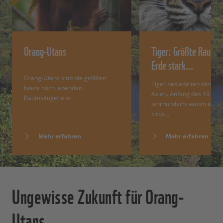
Orang-Utans
Tiger: Größte Raubka
Erde stark…
Orang-Utans sind die größten
Tiger besiedelten einst fa
heute noch lebenden
Asien. Anfang des 19.
Baumsäugetiere.
Jahrhunderts waren es no
circa…
Mehr erfahren
Mehr erfahren
Ungewisse Zukunft für Orang-
Utans