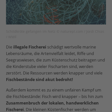
Schildkröte gefangen im Netz © naturepl.com / Jordi Chias
/ WWF
Die
illegale
Fischerei
schädigt wertvolle marine
Lebensräume, die Artenvielfalt leidet, Riffe und
Seegraswiesen, die zum Küstenschutz beitragen und
die Kinderstube vieler Fischarten sind, werden
zerstört. Die Ressourcen werden knapper und viele
Fischbestände sind akut bedroht!
Außerdem kommt es zu einem unfairen Kampf um
die Fischbestände: Fisch wird knapper – bis hin zum
Zusammenbruch der lokalen, handwerklichen
Fischerei
. Die kleinen Küstenfischer werden um