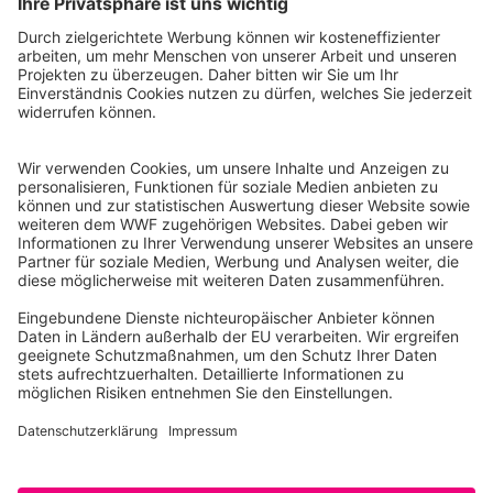
WWF Deutschland
Reinhardtstr. 18
10117 Berlin
Tel.: 030-311 777 700
Ihre Spende kann steuerlich geltend gemacht werden
Registriert als Stiftung WWF Deutschland, Senatsverwaltung für
Justiz Berlin, Az: 3416/976/2
Umsatzsteuer-Identifikationsnummer: DE 114236103
Freistellungsbescheid: Als gemeinnützige Körperschaft befreit
von der Körperschaftssteuer gem. §5 I 9 KStg. unter der
Steuernummer 27/641/09321
© WWF Deutschland 2026