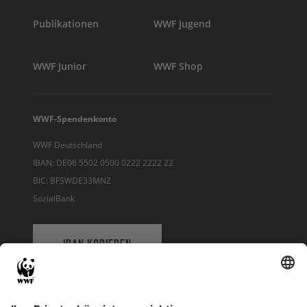
Publikationen
WWF Jugend
WWF Junior
WWF Shop
WWF-Spendenkonto
WWF Deutschland
IBAN: DE06 5502 0500 0222 2222 22
BIC: BFSWDE33MNZ
SozialBank
IBAN KOPIEREN
QR-CODE FÜR BANKING-APP