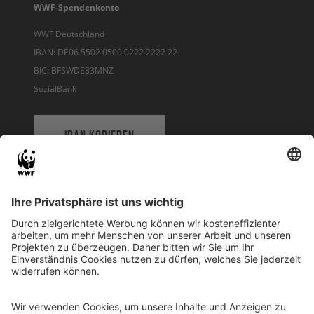
WWF-Spendenkonto
WWF Deutschland
IBAN: DE06 5502 0500 0222 2222 22
BIC: BFSWDE33MNZ
SozialBank
IBAN KOPIEREN
QR-CODE FÜR BANKING-APP
WWF Deutschland
Reinhardtstr. 18
10117 Berlin
Tel.: 030-311 777 700