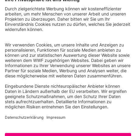
WWF Deutschland
Reinhardtstr. 18
10117 Berlin
Tel.: 030-311 777 700
Ihre Spende kann steuerlich geltend gemacht werden
Registriert als Stiftung WWF Deutschland, Senatsverwaltung für
Justiz Berlin, Az: 3416/976/2
Umsatzsteuer-Identifikationsnummer: DE 114236103
Freistellungsbescheid: Als gemeinnützige Körperschaft befreit
von der Körperschaftssteuer gem. §5 I 9 KStg. unter der
Steuernummer 27/641/09321
© WWF Deutschland 2026