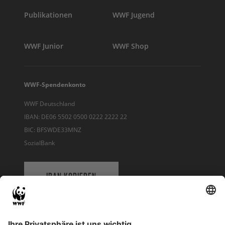
Publikationen
WWF Jugend
WWF Junior
WWF Shop
WWF-Spendenkonto
WWF Deutschland
IBAN: DE06 5502 0500 0222 2222 22
BIC: BFSWDE33MNZ
SozialBank
IBAN KOPIEREN
QR-CODE FÜR BANKING-APP