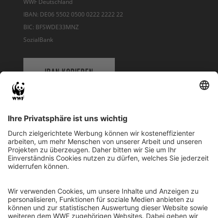
WWF Deutschland
IBAN: DE06 5502 0500 0222 2222 22
BIC: BFSWDE33MNZ
SozialBank
IBAN KOPIEREN
QR-CODE FÜR BANKING-APP
WWF Deutschland
Reinhardtstr. 18
10117 Berlin
Tel.: 030-311 777 700
Ihre Spende kann steuerlich geltend gemacht werden
Registriert als Stiftung WWF Deutschland, Senatsverwaltung für