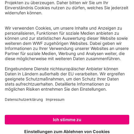
WWF Deutschland
Reinhardtstr. 18
10117 Berlin
Tel.: 030-311 777 700
Ihre Spende kann steuerlich geltend gemacht werden
Registriert als Stiftung WWF Deutschland, Senatsverwaltung für
Justiz Berlin, Az: 3416/976/2
Umsatzsteuer-Identifikationsnummer: DE 114236103
Freistellungsbescheid: Als gemeinnützige Körperschaft befreit
von der Körperschaftssteuer gem. §5 I 9 KStg. unter der
Steuernummer 27/641/09321
© WWF Deutschland 2026