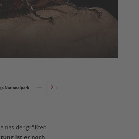
ga Nationalpark
Inventur eines Schutzgebietes
 eines der größten
tung ist er noch