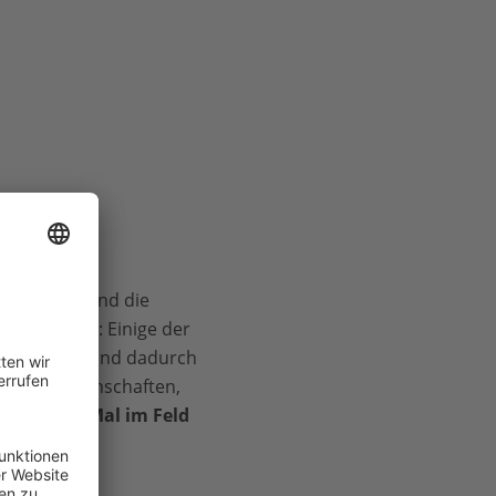
bensräume und die
 ist deshalb: Einige der
r verstehen und dadurch
ische Gemeinschaften,
um ersten Mal im Feld