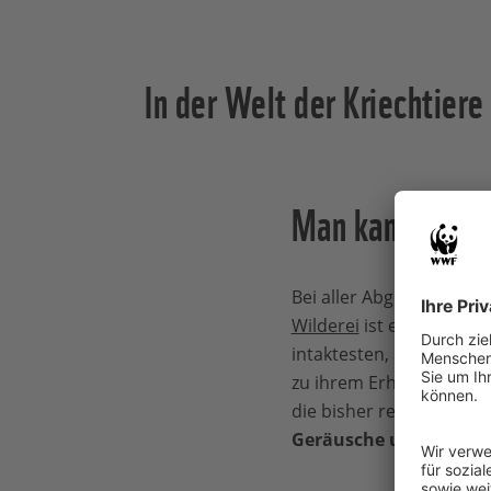
In der Welt der Kriechtiere
Man kann nur s
Bei aller Abgeschieden
Wilderei
ist eine allgege
intaktesten, aber am w
zu ihrem Erhalt beitrag
die bisher relativ weni
Geräusche und Bilder