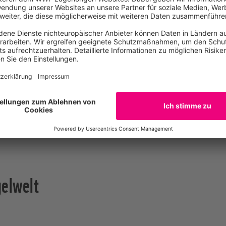
odiversity Express Survey: Salonga) als Download [P
 von Flüssen, Bächen, und Überschwemmungsgebieten. Die 
igen Lebensräumen wie Rinnsalen und temporären Tümpeln b
xpedition.
Die Ergebnisse zeigen eine erstaunliche Fischvi
ion vier große Gemeinschaften in Salonga: Fische, Amphibie
el.
gelwelt