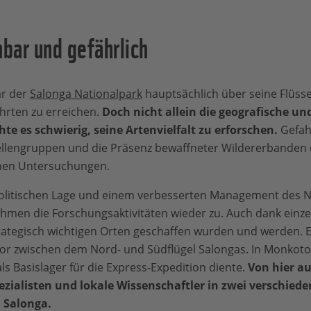
hbar und gefährlich
ar der
Salonga Nationalpark
hauptsächlich über seine Flüss
hrten zu erreichen.
Doch nicht allein die geografische und
e es schwierig, seine Artenvielfalt zu erforschen.
Gefah
ellengruppen und die Präsenz bewaffneter Wildererbanden 
ichen Untersuchungen.
 politischen Lage und einem verbesserten Management des 
ehmen die Forschungsaktivitäten wieder zu. Auch dank einzel
ategisch wichtigen Orten geschaffen wurden und werden. Ei
or zwischen dem Nord- und Südflügel Salongas. In Monkoto 
ls Basislager für die Express-Expedition diente.
Von hier au
ezialisten und lokale Wissenschaftler in zwei verschie
 Salonga.