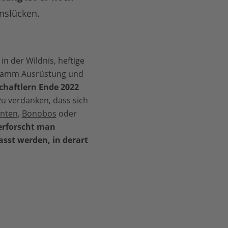
nslücken.
 der Wildnis, heftige
logramm Ausrüstung und
chaftlern Ende 2022
zu verdanken, dass sich
anten
,
Bonobos
oder
erforscht man
asst werden, in derart