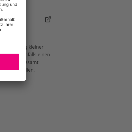
DF|22MB]
Erforschung kleiner
ildete ebenfalls einen
elfalt.
Insgesamt
n und Reptilien,