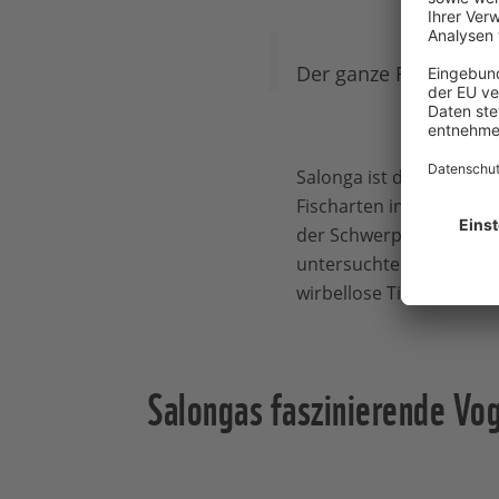
Der ganze Report (Bi
Salonga ist durchzogen
Fischarten in unauffäll
der Schwerpunkte der E
untersuchte die Expedit
wirbellose Tiere und Vög
Salongas faszinierende Vo