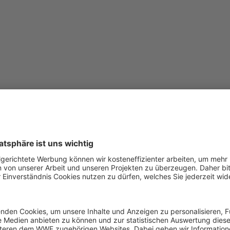
chützen, was man kennt
heit schwinden auch im Nationalpark Salonga Natur und Le
nwärtige Bedrohung. Erklärtes Ziel der Expedition in Salonga
enigsten erforschten Waldökosysteme Zentralafrikas besse
en zu können. Im Mittelpunkt standen dabei bewusst biolog
g Beachtung gefunden haben.
Von einigen Arten konnten z
 dokumentiert werden.