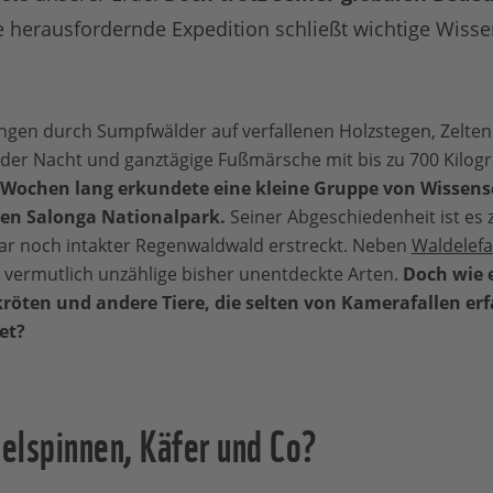
 herausfordernde Expedition schließt wichtige Wisse
n durch Sumpfwälder auf verfallenen Holzstegen, Zelten in
 in der Nacht und ganztägige Fußmärsche mit bis zu 700 Ki
 Wochen lang erkundete eine kleine Gruppe von Wissens
en Salonga Nationalpark.
Seiner Abgeschiedenheit ist es 
tar noch intakter Regenwaldwald erstreckt. Neben
Waldelef
 vermutlich unzählige bisher unentdeckte Arten.
Doch wie 
kröten und andere Tiere, die selten von Kamerafallen erf
et?
elspinnen, Käfer und Co?