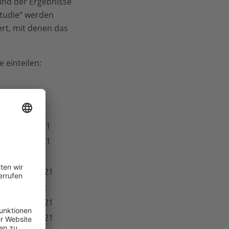
und der Ergebnisse
tudie“ werden
rt, mit denen das
 einteilen:
Wann?
Februar 2021
Februar 2021
Januar 2021
Sommer 2021
Herbst 2022
Sommer 2021
Sommer 2021