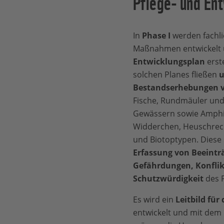
Pflege- und En
In
Phase I
werden fachli
Maßnahmen entwickelt 
Entwicklungsplan
erste
solchen Planes fließen
u
Bestandserhebungen v
Fische, Rundmäuler un
Gewässern sowie Amphibi
Widderchen, Heuschreck
und Biotoptypen. Diese s
Erfassung von Beeintr
Gefährdungen, Konfli
Schutzwürdigkeit
des 
Es wird ein
Leitbild fü
entwickelt und mit dem 