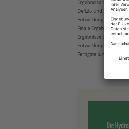
Ergebnisse der naturk
Defizit- und Ursachenan
Entwicklung der Zielkon
Finale Ergebnisse der 
Ergebnisse der hydrom
Entwicklung von Maßna
Fertigstellung PEPL
Die Hydro