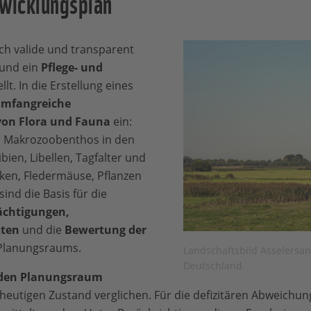
twicklungsplan
ch valide und transparent
und ein
Pflege- und
llt. In die Erstellung eines
mfangreiche
on Flora und Fauna
ein:
d Makrozoobenthos in den
en, Libellen, Tagfalter und
en, Fledermäuse, Pflanzen
ind die Basis für die
ächtigungen,
kten
und die
Bewertung der
Planungsraums.
Landschaftsbild Asselersa
Deutschland
r den Planungsraum
heutigen Zustand verglichen. Für die defizitären Abweichun