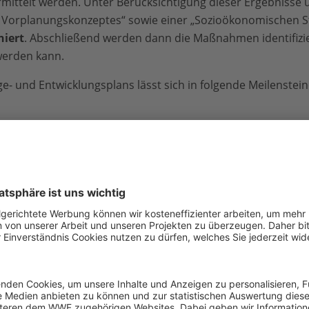
mittelt werden. Unter Berücksichtigung dieser Ergebnisse 
 Vorplanungskonzeptes“ sowie einer „Sozioökonomischen S
niert
. Abschließend werden dann die Maßnahmen identifizie
werden kann.
ge- und Entwicklungsplans lässt sich in folgende Meilensteine
serbaulichen Vorplanungskonzepts“
ioökonomischen Studie“
ung, Vermessung und Beschreibung des Gewässersystems
des
morphologischen Modells
en, die hydromorphologisch untersucht werden sollen