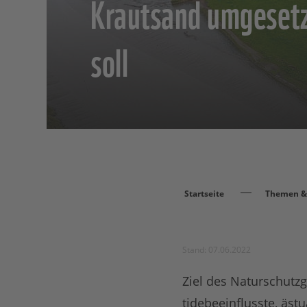
Krautsand umgeset
soll
Startseite
Themen & 
Stand: 07.06.2022
Ziel des Naturschutzg
tidebeeinflusste, äs