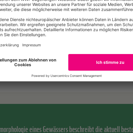
undlichen Bestandserfassungen
alyse hinsichtlich der ökologischen Situation
zeption
„Sozioökonomischen Studie“
orphologischen Auswirkungen der untersuchten Szenarien
hmen zur Umsetzung der Ziele
morphologie eines Gewässers beschreibt die aktuell bes