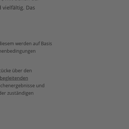
vielfältig. Das
n diesem werden auf Basis
hmenbedingungen
tücke über den
tbegleitenden
wischenergebnisse und
der zuständigen
.