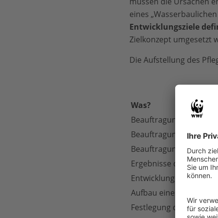
müssen die Ursachen er
eines „Wasserbaulichen
Entwicklungsziele defi
Zielkonzept umgesetzt 
Die Aufstellung des Pfle
Was?
Beauftragung des PEPL
Beauftragung des „Was
Beauftragung der „Soz
Ergebnisse der Erfass
Entwicklung des Leitbil
Aufbau eines 3D-hydro
Festlegung der Szenari