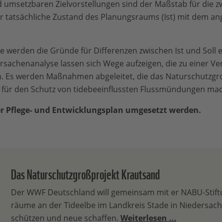
d umsetzbaren Zielvorstellungen sind der Maßstab für die z
r tatsächliche Zustand des Planungsraums (Ist) mit dem a
 werden die Gründe für Differenzen zwischen Ist und Soll er
Ursachenanalyse lassen sich Wege aufzeigen, die zu einer Ve
en. Es werden Maßnahmen abgeleitet, die das Naturschutzgr
für den Schutz von tidebeeinflussten Flussmündungen ma
der Pflege- und Entwicklungsplan umgesetzt werden.
Das Naturschutzgroßprojekt Krautsand
Der WWF Deutschland will gemeinsam mit er NABU-Stift
räume an der Tideelbe im Land­kreis Stade in Niedersac
schützen und neue schaffen.
Weiterlesen ...