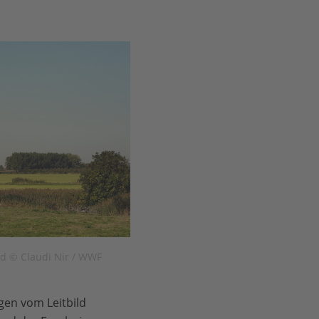
nd © Claudi Nir / WWF
gen vom Leitbild