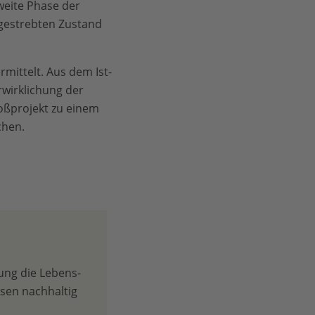
weite Phase der
ngestrebten Zustand
mittelt. Aus dem Ist-
rwirklichung der
oßprojekt zu einem
chen.
ung die Lebens­
hsen nachhaltig