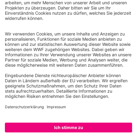
WWF Deutschland
Reinhardtstr. 18
10117 Berlin
Tel.: 030-311 777 700
Ihre Spende kann steuerlich geltend gemacht werden
Registriert als Stiftung WWF Deutschland, Senatsverwaltung für
Justiz Berlin, Az: 3416/976/2
Umsatzsteuer-Identifikationsnummer: DE 114236103
Freistellungsbescheid: Als gemeinnützige Körperschaft befreit
von der Körperschaftssteuer gem. §5 I 9 KStg. unter der
Steuernummer 27/641/09321
© WWF Deutschland 2026