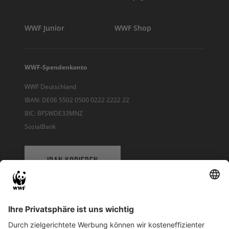
WWF Junior
WWF Shop
WWF-Spendenkonto
WWF Deutschland
IBAN: DE06 5502 0500 0222 2222 22
BIC: BFSWDE33MNZ
SozialBank
IBAN KOPIEREN
QR-CODE FÜR BANKING-APP