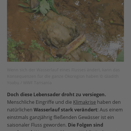
Wenn sich der Wasserlauf eines Flusses ändert, kann das
Konsequenzen für die ganze Ökoregion haben © Gladith
Yoabu / WWF Tansania
Doch diese Lebensader droht zu versiegen.
Menschliche Eingriffe und die
Klimakrise
haben den
natürlichen
Wasserlauf stark verändert
: Aus einem
einstmals ganzjährig fließenden Gewässer ist ein
saisonaler Fluss geworden.
Die Folgen sind