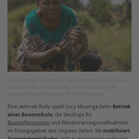
Lucy Masenge ist durch ihr Engagement zu einer starken
Stimme für den Umweltschutz und eine nachhaltige
Wasserwirtschaft geworden © WWF Tansania
Eine zentrale Rolle spielt Lucy Masenge beim
Betrieb
einer Baumschule
, die Setzlinge für
Baumpflanzungen
und Renaturierungsmaßnahmen
im Einzugsgebiet des Ungwasi liefert. Sie
mobilisiert
Gemeindemitglieder
, sich zu engagieren und rund