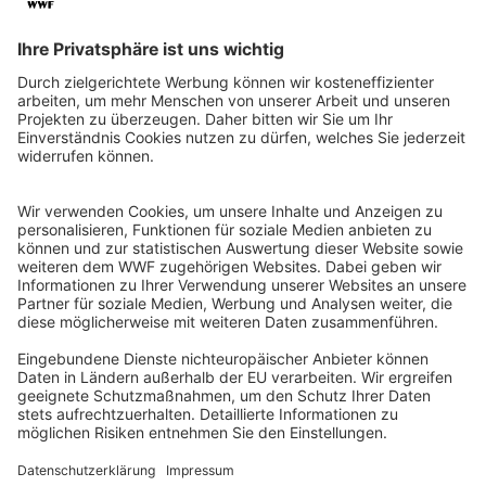
QR-CODE FÜR BANKING-APP
WWF Deutschland
Reinhardtstr. 18
10117 Berlin
Tel.: 030-311 777 700
Ihre Spende kann steuerlich geltend gemacht werden
Registriert als Stiftung WWF Deutschland, Senatsverwaltung für
Justiz Berlin, Az: 3416/976/2
Umsatzsteuer-Identifikationsnummer: DE 114236103
Freistellungsbescheid: Als gemeinnützige Körperschaft befreit
von der Körperschaftssteuer gem. §5 I 9 KStg. unter der
Steuernummer 27/641/09321
© WWF Deutschland 2026