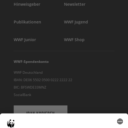
Hinweisgeber
Newsletter
Publikationen
WWF Jugend
WWF Junior
WWF Shop
WWF-Spendenkonto
WWF Deutschland
IBAN: DE06 5502 0500 0222 2222 22
BIC: BFSWDE33MNZ
SozialBank
IBAN KOPIEREN