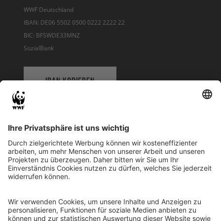
WWF Deutschland
IBAN: DE06 5502 0500 0222 2222 22
BIC: BFSWDE33MNZ
SozialBank
IBAN KOPIEREN
QR-CODE FÜR BANKING-APP
WWF Deutschland
Reinhardtstr. 18
10117 Berlin
Tel.: 030-311 777 700
Ihre Spende kann steuerlich geltend gemacht werden