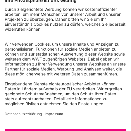
WWF Deutschland
Reinhardtstr. 18
10117 Berlin
Tel.: 030-311 777 700
Ihre Spende kann steuerlich geltend gemacht werden
Registriert als Stiftung WWF Deutschland, Senatsverwaltung für
Justiz Berlin, Az: 3416/976/2
Umsatzsteuer-Identifikationsnummer: DE 114236103
Freistellungsbescheid: Als gemeinnützige Körperschaft befreit
von der Körperschaftssteuer gem. §5 I 9 KStg. unter der
Steuernummer 27/641/09321
© WWF Deutschland 2026