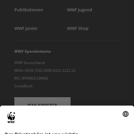
Publikationen
WWF Jugend
WWF Junior
WWF Shop
WWF-Spendenkonto
WWF Deutschland
IBAN: DE06 5502 0500 0222 2222 22
BIC: BFSWDE33MNZ
SozialBank
IBAN KOPIEREN
QR-CODE FÜR BANKING-APP