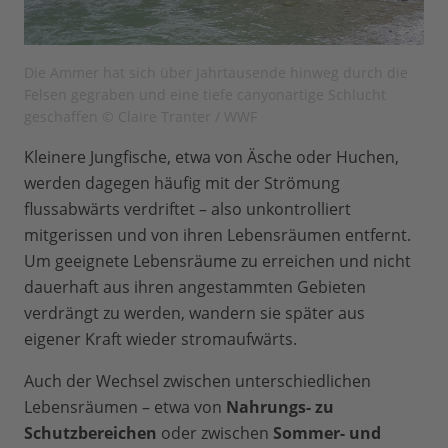
Die Ammer hat sich über Jahrtausende hinweg durch die
Felsen gegraben und eine tiefe canyonartige Schlucht
geschaffen © Claire Tranter / WWF
Kleinere Jungfische, etwa von Äsche oder Huchen,
werden dagegen häufig mit der Strömung
flussabwärts verdriftet – also unkontrolliert
mitgerissen und von ihren Lebensräumen entfernt.
Um geeignete Lebensräume zu erreichen und nicht
dauerhaft aus ihren angestammten Gebieten
verdrängt zu werden, wandern sie später aus
eigener Kraft wieder stromaufwärts.
Auch der Wechsel zwischen unterschiedlichen
Lebensräumen – etwa von
Nahrungs- zu
Schutzbereichen
oder zwischen
Sommer- und