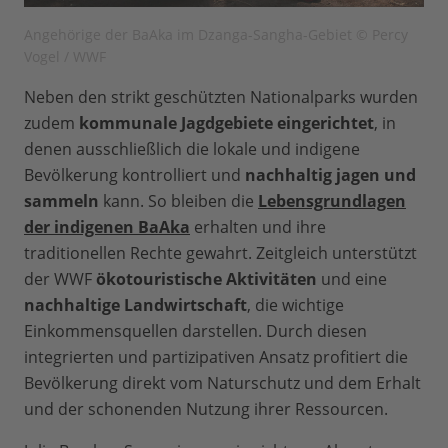
Angehörige der BaAka im Dzanga-Sangha-Gebiet © Percy
Vogel / WWF
Neben den strikt geschützten Nationalparks wurden
zudem
kommunale Jagdgebiete eingerichtet
, in
denen ausschließlich die lokale und indigene
Bevölkerung kontrolliert und
nachhaltig jagen und
sammeln
kann. So bleiben die
Lebensgrundlagen
der indigenen BaAka
erhalten und ihre
traditionellen Rechte gewahrt. Zeitgleich unterstützt
der WWF
ökotouristische Aktivitäten
und eine
nachhaltige Landwirtschaft
, die wichtige
Einkommensquellen darstellen. Durch diesen
integrierten und partizipativen Ansatz profitiert die
Bevölkerung direkt vom Naturschutz und dem Erhalt
und der schonenden Nutzung ihrer Ressourcen.