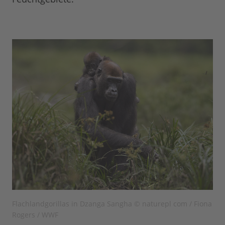
Flachlandgorillas in Dzanga Sangha © naturepl com / Fiona
Rogers / WWF