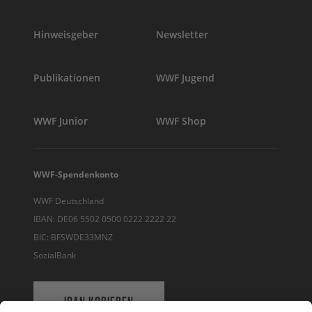
Hinweisgeber
Newsletter
Publikationen
WWF Jugend
WWF Junior
WWF Shop
WWF-Spendenkonto
WWF Deutschland
IBAN: DE06 5502 0500 0222 2222 22
BIC: BFSWDE33MNZ
SozialBank
IBAN KOPIEREN