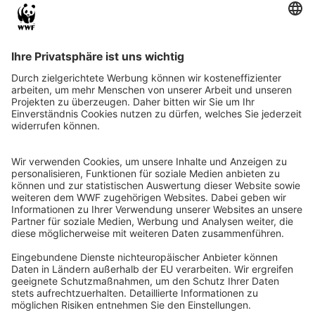
QR-CODE FÜR BANKING-APP
WWF Deutschland
Reinhardtstr. 18
10117 Berlin
Tel.: 030-311 777 700
Ihre Spende kann steuerlich geltend gemacht werden
Registriert als Stiftung WWF Deutschland, Senatsverwaltung für
Justiz Berlin, Az: 3416/976/2
Umsatzsteuer-Identifikationsnummer: DE 114236103
Freistellungsbescheid: Als gemeinnützige Körperschaft befreit
von der Körperschaftssteuer gem. §5 I 9 KStg. unter der
Steuernummer 27/641/09321