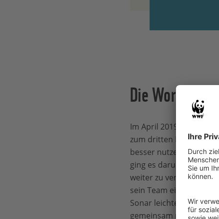
Die Workshops 
Im April 2019 reiste da
zum dritten Mal nach D
besser nutzen – das war 
ging es darum, den Umg
weiter zu vertiefen. A
sein Team einen Bootsk
Sonar leichter zu mache
gemeinsam mit Crayton 