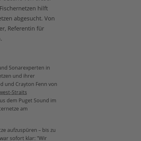
ischernetzen hilft
tzen abgesucht. Von
r, Referentin für
.
 und Sonarexperten in
tzen und ihrer
nd und Crayton Fenn von
est-Straits
 aus dem Puget Sound im
ternetze am
tze aufzuspüren – bis zu
war sofort klar: "Wir