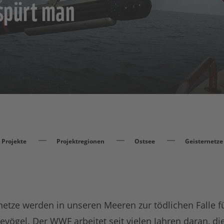
 spürt man
Projekte
Projektregionen
Ostsee
Geisternetze
etze werden in unseren Meeren zur tödlichen Falle fü
vögel. Der WWF arbeitet seit vielen Jahren daran, di