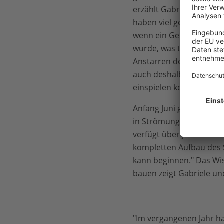
erzählt Gabriele. Das wa
haben viel gelernt: Was
wenn ein Geisternetz m
wurde, was tun gegen 
Anstarren des Bildschir
auch deshalb wichtig, w
einspielen konnte."
Anfang Juni ging es für
in Strömungen und der E
verfügt über jahrzehnt
kompletten Aufbau des S
kann beginnen." Das Wiss
bauen zeigt Gabriele u
"Im vergangenen Jahr ha