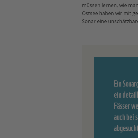
müssen lernen, wie man a
Ostsee haben wir mit ge
Sonar eine unschätzbare
Ein Sonar
ein detail
Fässer we
auch bei 
abgesuch