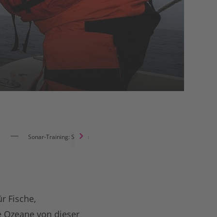
Sonar-Training: So spürt man Geisternetze auf
r Fische,
e Ozeane von dieser