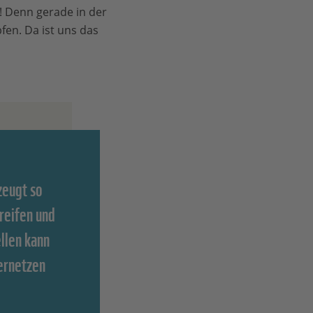
t! Denn gerade in der
fen. Da ist uns das
zeugt so
oreifen und
llen kann
ernetzen