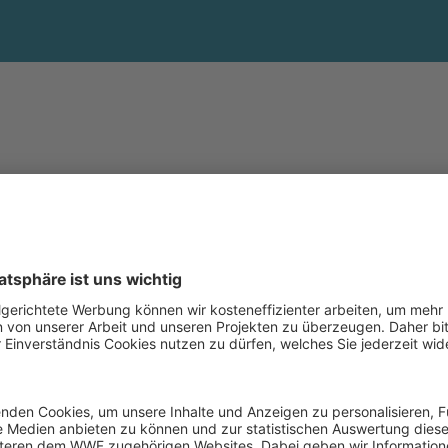
gehen weiter
s Team von Fenn Enterprises
eutschland. Das Sonar noch
das Ziel. In Kiel und Sassnitz
ang mit dem Side Scan Sonar
ußerdem bauten Crayton und
ran, um den Einsatz des
n. "Insgesamt 18 Tage war ich
und dem Sonar auf See",