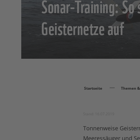
Sonar-Training: So
Geisternetze auf
Startseite
Themen & 
Stand: 16.07.2019
Tonnenweise Geistern
Meeressäuger und See