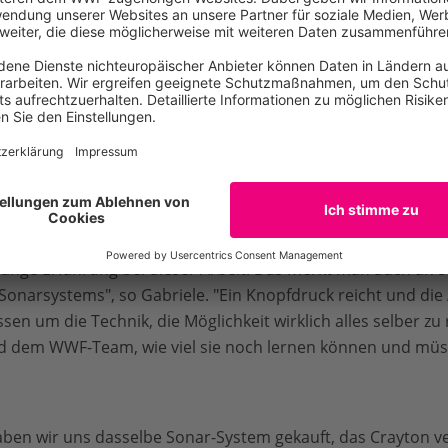
r eine tolle Erfahrung, wir
 tun bei Kabelbruch, was tun
it dem Sonarfisch gefangen
krumme Rücken beim
Gabriele und Crayton in Se
ms. Für uns war das Training
eil sich so die gesamte Bootscrew perfekt auf die Anforder
 Gabriele nach Seattle. Schwerpunkt des Sonar-Workshops w
insatz von speziellen Geräten, um Netze aus der Tiefsee zu
elange Erfahrung bei dieser Arbeit. Das merkt man auch an
onarsystems", so Gabriele. "Ein Knopfdruck reicht und die
en um die Technik, die Möglichkeit wirklich alles selber zu
nd dem WWF-Team, wie viel sie noch lernen können und müs
ben wir uns dasselbe Sonar-System gekauft, das Crayton v