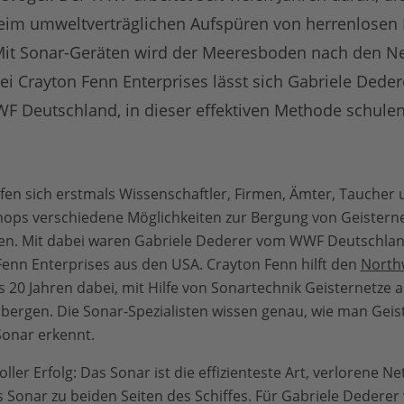
eim umweltverträglichen Aufspüren von herrenlosen F
Mit Sonar-Geräten wird der Meeresboden nach den Ne
i Crayton Fenn Enterprises lässt sich Gabriele Dedere
F Deutschland, in dieser effektiven Methode schulen
fen sich erstmals Wissenschaftler, Firmen, Ämter, Taucher
hops verschiedene Möglichkeiten zur Bergung von Geisterne
ren. Mit dabei waren Gabriele Dederer vom WWF Deutschla
Fenn Enterprises aus den USA. Crayton Fenn hilft den
Northw
s 20 Jahren dabei, mit Hilfe von Sonartechnik Geisternetze
bergen. Die Sonar-Spezialisten wissen genau, wie man Geis
onar erkennt.
ler Erfolg: Das Sonar ist die effizienteste Art, verlorene Ne
s Sonar zu beiden Seiten des Schiffes. Für Gabriele Dederer 