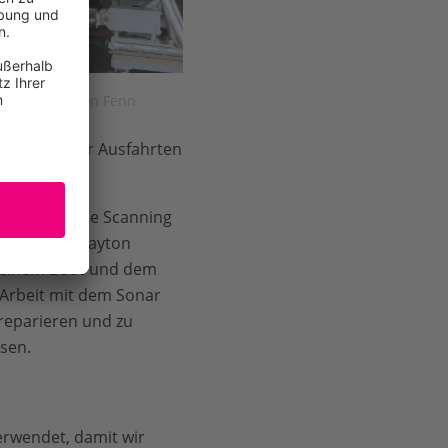
attle © Crayton Fenn
ungen solcher Ausfahrten
aren das Side Scanning
 bergen. "Crayton
 seinem Boot und dem
 Arbeit mit dem Sonar
 reparieren und zu
sen.
erwendet, damit wir