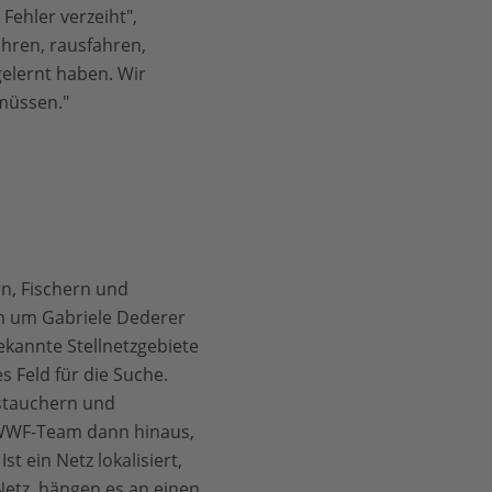
Fehler verzeiht",
ahren, rausfahren,
gelernt haben. Wir
 müssen."
n, Fischern und
m um Gabriele Dederer
ekannte Stellnetzgebiete
s Feld für die Suche.
tauchern und
 WWF-Team dann hinaus,
t ein Netz lokalisiert,
tz, hängen es an einen