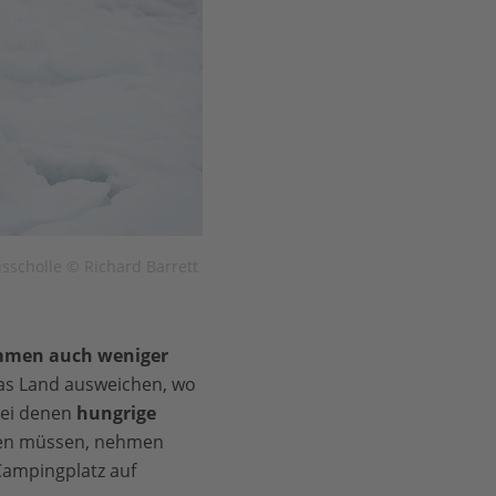
Eisscholle © Richard Barrett
kommen auch weniger
as Land ausweichen, wo
bei denen
hungrige
den müssen, nehmen
Campingplatz auf