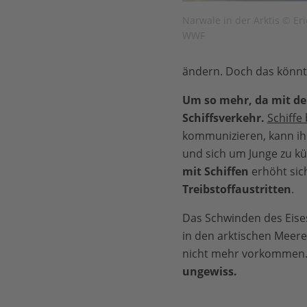
Narwale in der Arktis © Eri
WWF
ändern. Doch das könnt
Um so mehr, da mit de
Schiffsverkehr.
Schiffe
kommunizieren, kann ihr
und sich um Junge zu k
mit Schiffen
erhöht sic
Treibstoffaustritten
.
Das Schwinden des Eise
in den arktischen Meer
nicht mehr vorkommen
ungewiss.