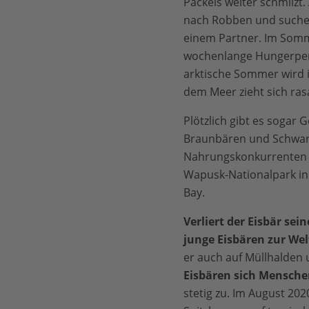
Packeis weiter schmilzt.
nach Robben und suchen
einem Partner. Im Som
wochenlange Hungerper
arktische Sommer wird i
dem Meer zieht sich ras
Plötzlich gibt es sogar 
Braunbären und Schwarz
Nahrungskonkurrenten 
Wapusk-Nationalpark i
Bay.
Verliert der Eisbär se
junge Eisbären zur Welt
er auch auf Müllhalden 
Eisbären sich Mensch
stetig zu. Im August 20