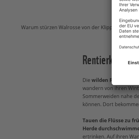
Warum stürzen Walrosse von der Klippe WWF Uns
Rentierkälber i
Die
wilden Rentiere
in 
wandern von ihren Wint
Sommerweiden nahe der 
können. Dort bekommen 
Tauen die Flüsse zu fr
Herde durchschwimme
ertrinken. Auf ihren Wa