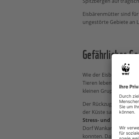
Spitzbergen auf tragisc
Eisbärenmütter sind für
ungestörte Gebiete an L
Gefährliches Ge
Wie der Eisbär lebt auc
Tieren leben in der Lap
kleinen Gruppen auf den 
Der Rückzug des Packeis
der Küste sammeln.
Die
Stress- und Fluchtsit
Dorf Wankarem lagerten 
konnten. Dabei wurden 