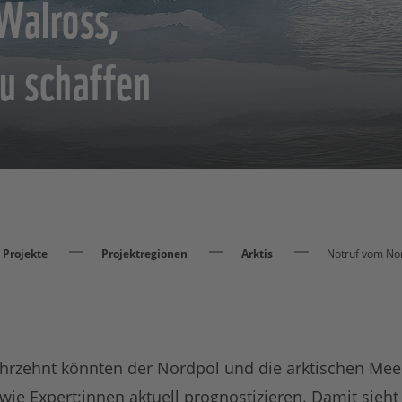
Walross,
zu schaffen
Projekte
Projektregionen
Arktis
Notruf vom Nor
ahrzehnt könnten der Nordpol und die arktischen M
 wie Expert:innen aktuell prognostizieren. Damit sieht 