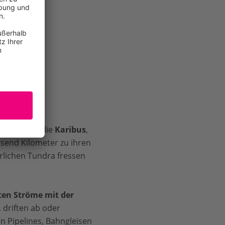
erwandten, die
Karibus
,
send Kilometer zu ihren
lichen Tundra fressen
ten Ströme mit der
 driften ab oder
n Pipelines, Bahngleisen