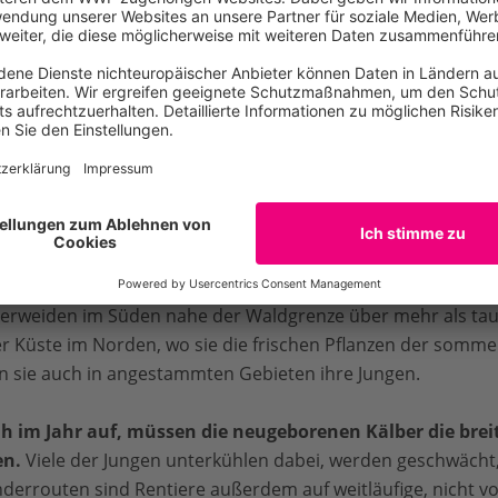
er Planet
n Not
Nordeuropa und Sibirien sowie ihre nordamerikanischen V
erweiden im Süden nahe der Waldgrenze über mehr als tau
Küste im Norden, wo sie die frischen Pflanzen der sommer
sie auch in angestammten Gebieten ihre Jungen.
üh im Jahr auf, müssen die neugeborenen Kälber die brei
n.
Viele der Jungen unterkühlen dabei, werden geschwächt,
nderrouten sind Rentiere außerdem auf weitläufige, nicht vo