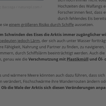
sich noch immer nicht voll
Hochzeiten des Walfangs er
c Baccega / naturepl.com /
Forscher:innen fest, dass 
durch fehlendes Eis berei
e sie
einem größeren Risiko durch Schiffe
aussetzen.
m Schwinden des Eises die Arktis immer zugänglicher wi
 bedeuten jedoch Lärm
, der sich auch unter Wasser fortträg
e Fähigkeit, Nahrung und Partner zu finden, zu navigieren,
ümmern, durch Schiffslärm beeinträchtigt werden. Auch die
h, genau wie die
Verschmutzung mit
Plastikmüll
und Öl- 
s und wärmere Meere könnten auch dazu führen, dass sich
en verändert, Fischschwärme ihre Wanderrouten ändern od
.
Ob die Wale der Arktis sich diesen Veränderungen anpa