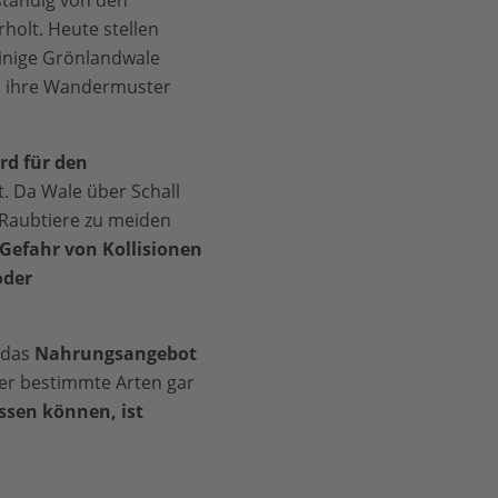
ständig von den
holt. Heute stellen
einige Grönlandwale
ts ihre Wandermuster
rd für den
t. Da Wale über Schall
 Raubtiere zu meiden
Gefahr von Kollisionen
oder
 das
Nahrungsangebot
er bestimmte Arten gar
ssen können, ist