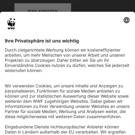
IBAN KOPIEREN
QR-CODE FÜR BANKING-APP
WWF Deutschland
Reinhardtstr. 18
10117 Berlin
Tel.: 030-311 777 700
Ihre Spende kann steuerlich geltend gemacht werden
Registriert als Stiftung WWF Deutschland, Senatsverwaltung für
Justiz Berlin, Az: 3416/976/2
Umsatzsteuer-Identifikationsnummer: DE 114236103
Freistellungsbescheid: Als gemeinnützige Körperschaft befreit
von der Körperschaftssteuer gem. §5 I 9 KStg. unter der