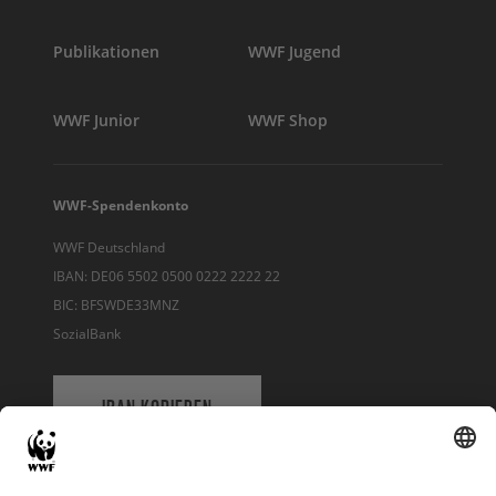
Publikationen
WWF Jugend
WWF Junior
WWF Shop
WWF-Spendenkonto
WWF Deutschland
IBAN: DE06 5502 0500 0222 2222 22
BIC: BFSWDE33MNZ
SozialBank
IBAN KOPIEREN
QR-CODE FÜR BANKING-APP