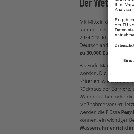
Der Wettbewer
Mit Mitteln der
Postcode
Rahmen des Projekts „L
2024 drei Rückbauten v
Deutschland. Für jeden 
zu 30.000 Euro
zur Verf
Bis Ende Mai 2023 konnt
werden. Die 6-köpfige Ju
Kriterien, wie etwa die 
Rückbaus der Barriere
Wanderfischen oder die
Maßnahme vor Ort, letz
werden die Flüsse
Pegni
können, ein wichtiger B
Wasserrahmenrichtlin