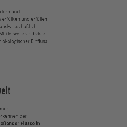
ndern und
rfüllten und erfüllen
andwirtschaftlich
ttlerweile sind viele
 ökologischer Einfluss
welt
 mehr
erkennen den
ießender Flüsse in