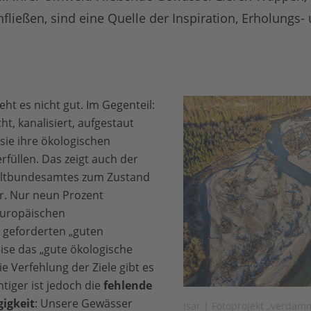
chfließen, sind eine Quelle der Inspiration, Erholungs
ht es nicht gut. Im Gegenteil:
ht, kanalisiert, aufgestaut
sie ihre ökologischen
rfüllen. Das zeigt auch der
eltbundesamtes zum Zustand
. Nur neun Prozent
europäischen
 geforderten „guten
ise das „gute ökologische
ie Verfehlung der Ziele gibt es
htiger ist jedoch die
fehlende
igkeit
: Unsere Gewässer
Isar | Fotoprojekt „verdam