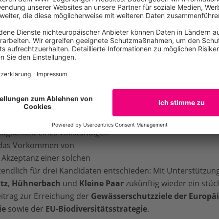
b
 Lotterie
unterstützen wir im
ebendige Flüsse“ 2023 und
on Querbauwerken in ganz
Rückbau stellen wir dafür
bis
ügung.
en Vorschläge eingereicht
ry hat sich nach objektiven
Möglichkeit eines vollständigen
, das Vorkommen von
 Akzeptanz einer solchen
tendlich für drei Kandidaten entschieden: Mit Unterstützu
tz
,
Hühnerbach
und
Kleine Paar
zukünftig wieder ein stück
eitrag zur Erreichung der
Gewässerschutzziele der Europä
ie
sowie der
EU-Biodiversitätsstrategie
.