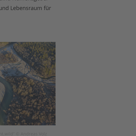
- und Lebensraum für
mt.wild“ © Andreas Volz