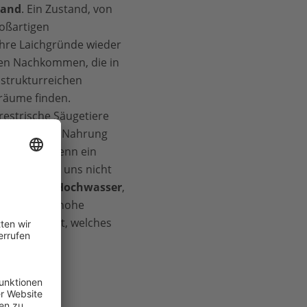
tand
. Ein Zustand, von
roßartigen
ihre Laichgründe wieder
inen Nachkommen, die in
strukturreichen
räume finden.
restrische Säugetiere
Flüsse genug Nahrung
Menschen. Denn ein
Fluss
macht uns nicht
chützt vor Hochwasser
,
Umwelt. Der hohe
ertvolles Gut, welches