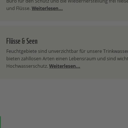
Büro für den Schutz und die Wiederherstellung frei flie
und Flüsse.
Weiterlesen...
Flüsse & Seen
Feuchtgebiete sind unverzichtbar für unsere Trinkwass
bieten zahllosen Arten einen Lebensraum und sind wicht
Hochwasserschutz.
Weiterlesen...
ok
auf Bluesky
Teilen auf Whatsapp