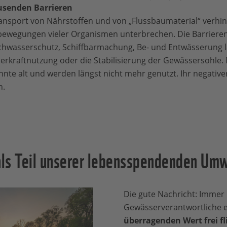
senden Barrieren
ransport von Nährstoffen und von „Flussbaumaterial“ verhi
ewegungen vieler Organismen unterbrechen. Die Barrieren e
ochwasserschutz, Schiffbarmachung, Be- und Entwässerung l
rkraftnutzung oder die Stabilisierung der Gewässersohle. Mi
nte alt und werden längst nicht mehr genutzt. Ihr negativer
n.
als Teil unserer lebensspendenden Um
Die gute Nachricht: Immer
Gewässerverantwortliche 
überragenden Wert frei fl