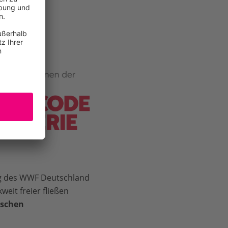
ng des WWF Deutschland
weit freier fließen
ischen