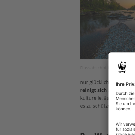
Flussabschnitt © Karl Seidl
nur glücklich, sondern 
reinigt sich sogar selbs
kulturelle, ästhetische 
es zu schützen gilt. Und