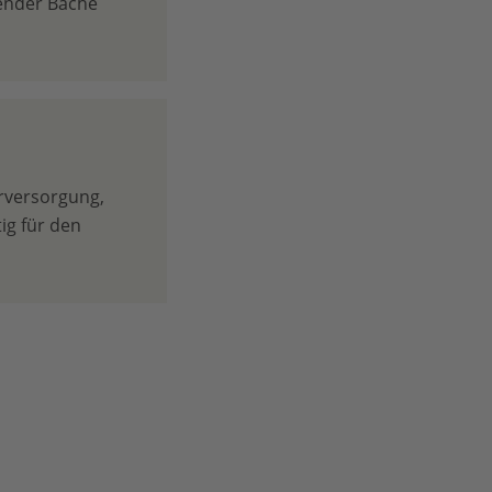
ßender Bäche
erversorgung,
ig für den