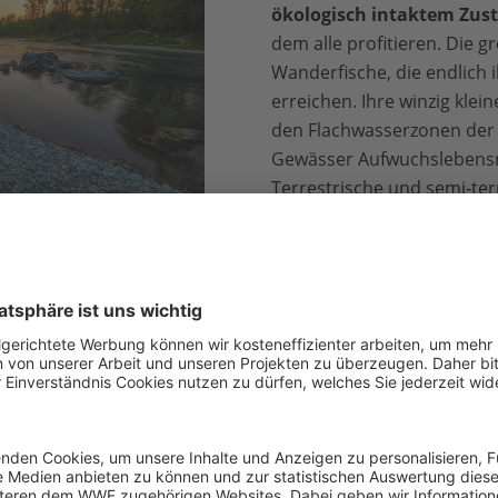
ökologisch intaktem Zus
dem alle profitieren. Die g
Wanderfische, die endlich 
erreichen. Ihre winzig kle
den Flachwasserzonen der 
Gewässer Aufwuchslebens
Terrestrische und semi-ter
und Vögel, denen intakte 
bieten. Und natürlich wir 
gesunder, frei fließender 
hält das Wasser in der Landschaft,
kühlt uns im Sommer
,
s
t
und ist unverzichtbarer Teil unserer lebensspendenden 
und ökonomische Wert eines frei fließenden Flusses ist ein w
 ein Zustand, auf den wir hinarbeiten sollten.