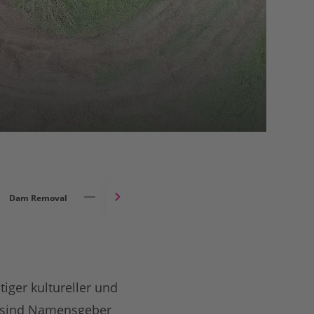
Dam Removal
Werden Sie Flussbefreier
ger kultureller und
n, sind Namensgeber