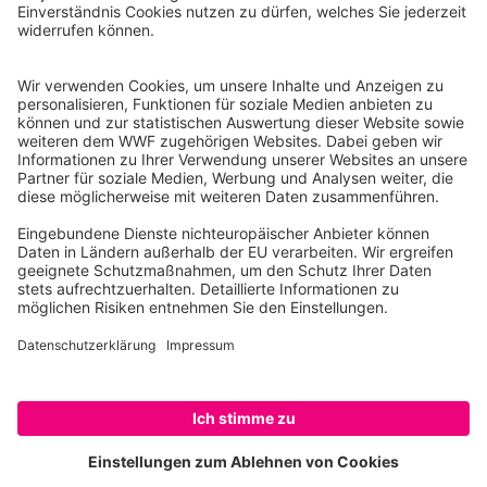
Reinhardtstr. 18
10117 Berlin
Tel.: 030-311 777 700
Ihre Spende kann steuerlich geltend gemacht werden
Registriert als Stiftung WWF Deutschland, Senatsverwaltung für
Justiz Berlin, Az: 3416/976/2
Umsatzsteuer-Identifikationsnummer: DE 114236103
Freistellungsbescheid: Als gemeinnützige Körperschaft befreit
von der Körperschaftssteuer gem. §5 I 9 KStg. unter der
Steuernummer 27/641/09321
© WWF Deutschland 2026