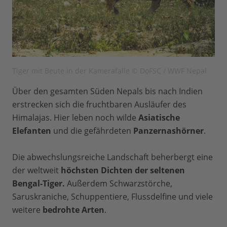
Tiger mit Beute in der Kamerafalle © DoFSC / WWF Nepal
Über den gesamten Süden Nepals bis nach Indien
erstrecken sich die fruchtbaren Ausläufer des
Himalajas. Hier leben noch wilde
Asiatische
Elefanten
und die gefährdeten
Panzernashörner
.
Die abwechslungsreiche Landschaft beherbergt eine
der weltweit
höchsten Dichten der seltenen
Bengal-Tiger.
Außerdem Schwarzstörche,
Saruskraniche, Schuppentiere, Flussdelfine und viele
weitere
bedrohte Arten
.