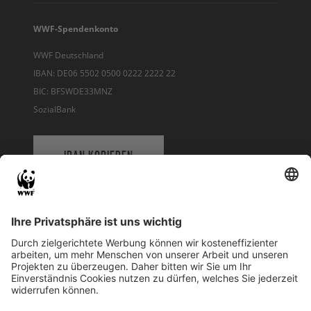
WWF-Spendenkonto
WWF Deutschland
IBAN: DE06 5502 0500 0222 2222 22
BIC: BFSWDE33MNZ
SozialBank
IBAN KOPIEREN
QR-CODE FÜR BANKING-APP
WWF Deutschland
Reinhardtstr. 18
10117 Berlin